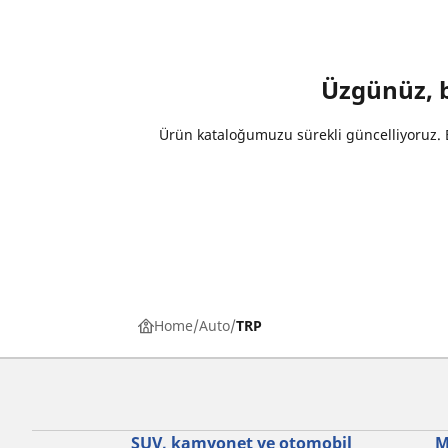
Üzgünüz, be
Ürün kataloğumuzu sürekli güncelliyoruz. B
Home
Auto
TRP
SUV, kamyonet ve otomobil
M