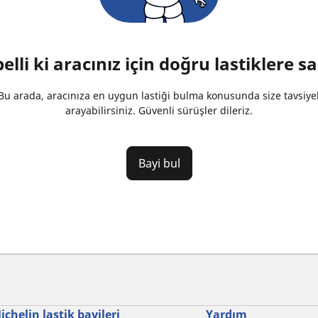
lli ki aracınız için doğru lastiklere sa
u arada, aracınıza en uygun lastiği bulma konusunda size tavsiyel
arayabilirsiniz. Güvenli sürüşler dileriz.
Bayi bul
ichelin lastik bayileri
Yardım