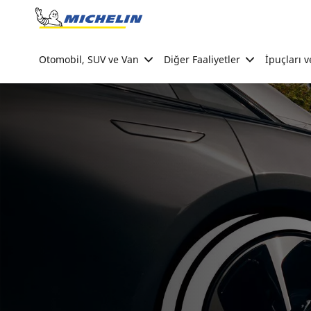
Go to page content
Go to page navigation
Otomobil, SUV ve Van
Diğer Faaliyetler
İpuçları v