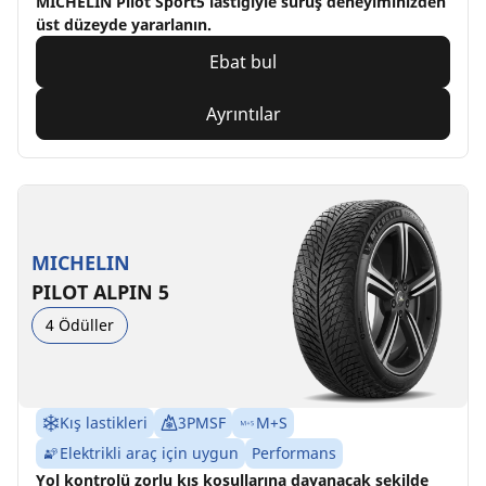
MICHELIN Pilot Sport5 lastiğiyle sürüş deneyiminizden
üst düzeyde yararlanın.
Ebat bul
Ayrıntılar
MICHELIN
PILOT ALPIN 5
4 Ödüller
Kış lastikleri
3PMSF
M+S
Elektrikli araç için uygun
Performans
Yol kontrolü zorlu kış koşullarına dayanacak şekilde