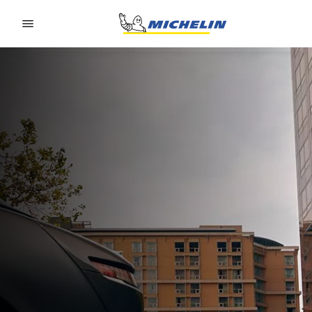
Go to page content
Go to page navigation