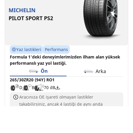
MICHELIN
PILOT SPORT PS2
Yaz lastikleri
Performans
Formula 1'deki deneyimlerimizden ilham alan yüksek
performanslı yaz yol lastiği.
Ön
Arka
265/30ZR20 (94Y) RO1
D
B
70 dB
Aracınıza OE işareti olmayan lastikler
takabilirsiniz, ancak 4 lastiği de aynı anda
değiştirmelisiniz
Yük ve/veya hız endeksi aramanızdan farklı olsa
da, bu lastik aracınızla uyumludur ve mevcut