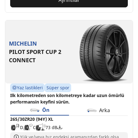
Ayrıntılar
MICHELIN
PILOT SPORT CUP 2
CONNECT
Yaz lastikleri
Süper spor
Ilk kilometreden son kilometreye kadar uzun ömürlü
performansin keyfini sürün.
Ön
Arka
265/30ZR20 (94Y) XL
D
C
73 dB
Yük ve/veya hız endeksi aramanızdan farklı olsa