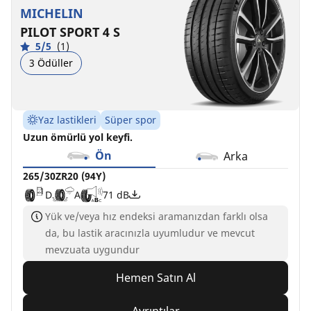
MICHELIN
PILOT SPORT 4 S
5/5
(1)
3 Ödüller
Yaz lastikleri
Süper spor
Uzun ömürlü yol keyfi.
Ön
Arka
265/30ZR20 (94Y)
D
A
71 dB
Yük ve/veya hız endeksi aramanızdan farklı olsa
da, bu lastik aracınızla uyumludur ve mevcut
mevzuata uygundur
Hemen Satın Al