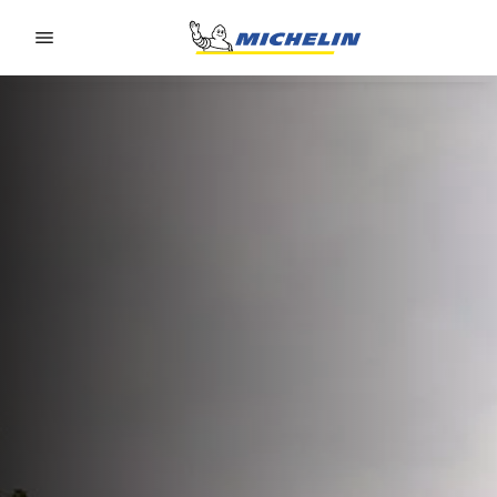
Go to page content
Go to page navigation