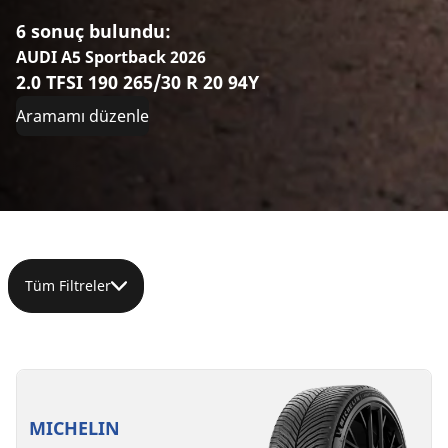
6 sonuç bulundu:
AUDI A5 Sportback 2026
2.0 TFSI 190 265/30 R 20 94Y
Aramamı düzenle
Tüm Filtreler
265/30R20
265/30ZR20
265/30ZR20
265/30ZR20
265/30ZR20
265/30R20
94Y
(94Y)
(94Y)
(94Y)
(94Y)
94W
XL
XL
*
RO1
MICHELIN
D
D
A
C
71 dB
71 dB