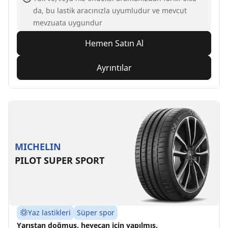
da, bu lastik aracınızla uyumludur ve mevcut
mevzuata uygundur
Hemen Satın Al
Ayrıntılar
MICHELIN
PILOT SUPER SPORT
Yaz lastikleri
Süper spor
Yarıştan doğmuş, heyecan için yapılmış.