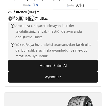
Ön
Arka
265/30ZR20 (94Y) *
D
B
71 dB
Aracınıza OE işareti olmayan lastikler
takabilirsiniz, ancak 4 lastiği de aynı anda
değiştirmelisiniz
Yük ve/veya hız endeksi aramanızdan farklı olsa
da, bu lastik aracınızla uyumludur ve mevcut
mevzuata uygundur
Hemen Satın Al
Ayrıntılar