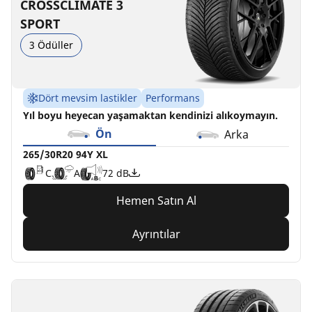
C
D
D
D
A
C
B
B
72 dB
73 dB
71 dB
70 dB
CROSSCLIMATE 3
SPORT
3 Ödüller
Dört mevsim lastikler
Performans
Yıl boyu heyecan yaşamaktan kendinizi alıkoymayın.
Ön
Arka
265/30R20 94Y XL
C
A
72 dB
Hemen Satın Al
Ayrıntılar