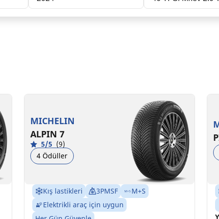
235/45R18 98V XL
2
C
B
71 dB
MICHELIN
M
ALPIN 7
P
5/5
(9)
4 Ödüller
Kış lastikleri
3PMSF
M+S
Elektrikli araç için uygun
Y
Her Gün Güvenle