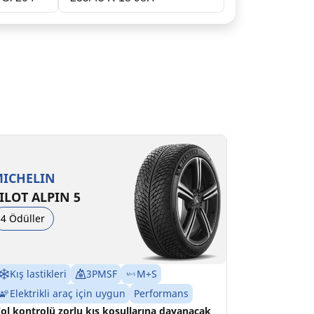
35/45R18 98V XL
C
B
68 dB
ICHELIN
ILOT ALPIN 5
4 Ödüller
Kış lastikleri
3PMSF
M+S
Elektrikli araç için uygun
Performans
ol kontrolü zorlu kış koşullarına dayanacak