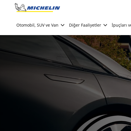
Go to page content
Go to page navigation
Otomobil, SUV ve Van
Diğer Faaliyetler
İpuçları v