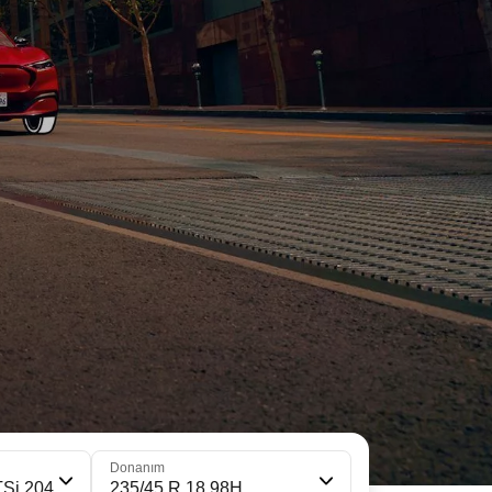
Donanım
TSi 204
235/45 R 18 98H