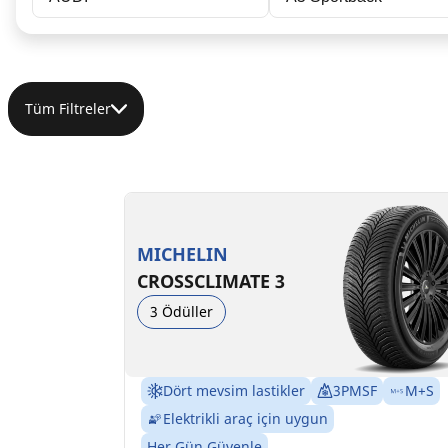
Tüm Filtreler
235/45R18 98Y XL
C
B
72 dB
MICHELIN
CROSSCLIMATE 3
3 Ödüller
Dört mevsim lastikler
3PMSF
M+S
Elektrikli araç için uygun
Her Gün Güvenle