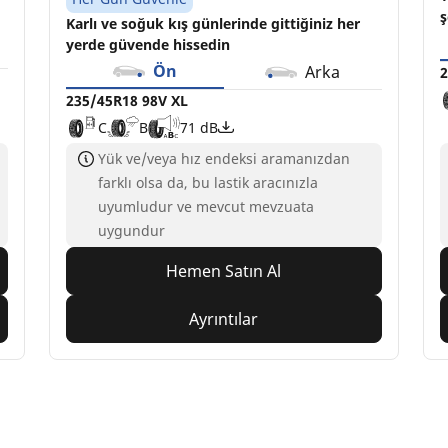
ş
Karlı ve soğuk kış günlerinde gittiğiniz her
yerde güvende hissedin
Ön
Arka
2
235/45R18 98V XL
C
B
71 dB
Yük ve/veya hız endeksi aramanızdan
farklı olsa da, bu lastik aracınızla
uyumludur ve mevcut mevzuata
uygundur
Hemen Satın Al
Ayrıntılar