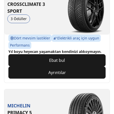
CROSSCLIMATE 3
SPORT
3 Ödüller
Dört mevsim lastikler
Elektrikli araç için uygun
Performans
Yıl boyu heyecan yaşamaktan kendinizi alıkoymayın.
Ebat bul
Ayrıntılar
MICHELIN
PRIMACY 5