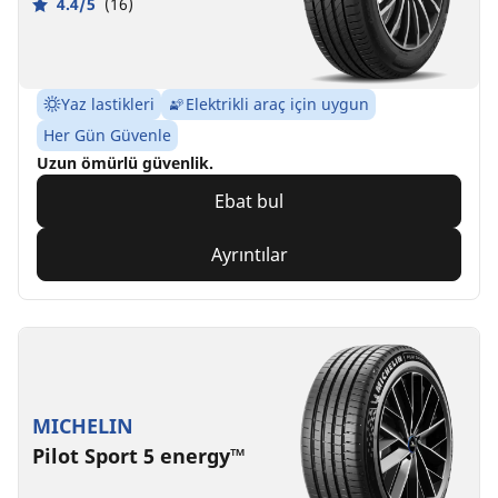
4.4/5
(16)
Yaz lastikleri
Elektrikli araç için uygun
Her Gün Güvenle
Uzun ömürlü güvenlik.
Ebat bul
Ayrıntılar
MICHELIN
Pilot Sport 5 energy™