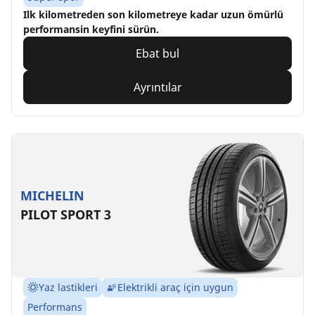
Ilk kilometreden son kilometreye kadar uzun ömürlü
performansin keyfini sürün.
Ebat bul
Ayrıntılar
MICHELIN
PILOT SPORT 3
Yaz lastikleri
Elektrikli araç için uygun
Performans