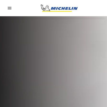
Go to page content
Go to page navigation