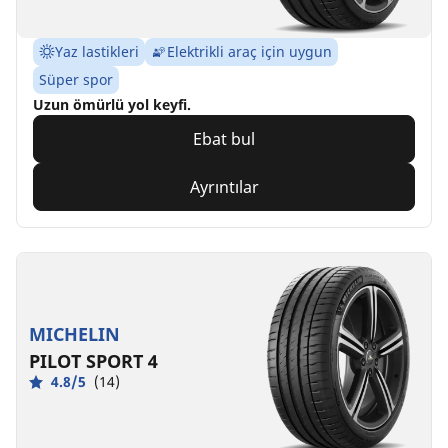
Yaz lastikleri
Elektrikli araç için uygun
Süper spor
Uzun ömürlü yol keyfi.
Ebat bul
Ayrıntılar
MICHELIN
PILOT SPORT 4
4.8/5
(14)