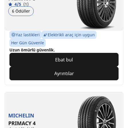
4/5
(1)
6 Ödüller
Yaz lastikleri
Elektrikli araç için uygun
Her Gün Güvenle
Uzun ömürlü güvenlik.
Ebat bul
Ayrıntılar
MICHELIN
PRIMACY 4