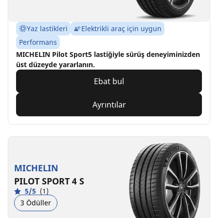
Yaz lastikleri
Elektrikli araç için uygun
Performans
MICHELIN Pilot Sport5 lastiğiyle sürüş deneyiminizden
üst düzeyde yararlanın.
Ebat bul
Ayrıntılar
MICHELIN
PILOT SPORT 4 S
5/5
(1)
3 Ödüller