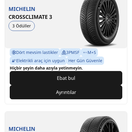
MICHELIN
CROSSCLIMATE 3
3 Ödüller
Dört mevsim lastikler
3PMSF
M+S
Elektrikli araç için uygun
Her Gün Güvenle
Hiçbir şeyin daha azıyla yetinmeyin.
Ebat bul
Ayrıntılar
MICHELIN