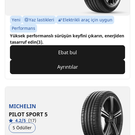
Yeni
Yaz lastikleri
Elektrikli araç için uygun
Performans
Yüksek performanslı sürüşün keyfini çıkarın, enerjiden
tasarruf edin(3).
Ebat bul
Ayrıntılar
MICHELIN
PILOT SPORT 5
4.2/5
(17)
5 Ödüller