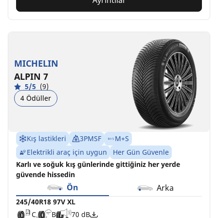
MICHELIN
ALPIN 7
5/5
(9)
4 Ödüller
Kış lastikleri
3PMSF
M+S
Elektrikli araç için uygun
Her Gün Güvenle
Karlı ve soğuk kış günlerinde gittiğiniz her yerde
güvende hissedin
Ön
Arka
245/40R18 97V XL
C
B
70 dB