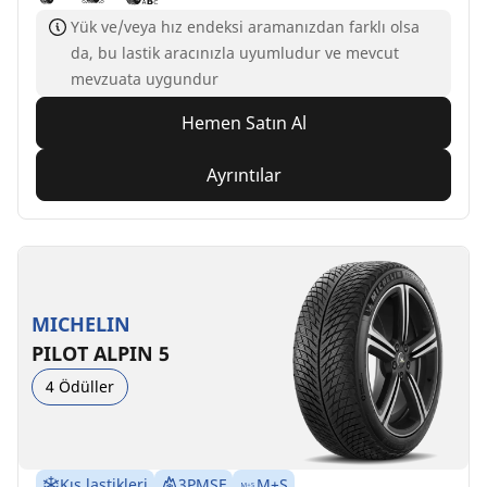
Yük ve/veya hız endeksi aramanızdan farklı olsa
da, bu lastik aracınızla uyumludur ve mevcut
mevzuata uygundur
Hemen Satın Al
Ayrıntılar
MICHELIN
PILOT ALPIN 5
4 Ödüller
Kış lastikleri
3PMSF
M+S