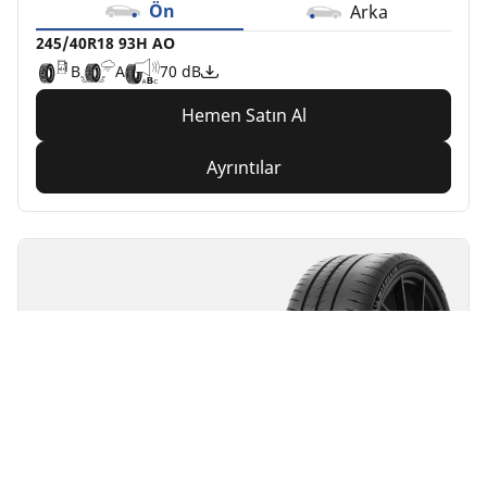
Ön
Arka
245/40R18 93H AO
B
A
70 dB
Hemen Satın Al
Ayrıntılar
MICHELIN
PILOT SPORT CUP 2
CONNECT
Yaz lastikleri
Elektrikli araç için uygun