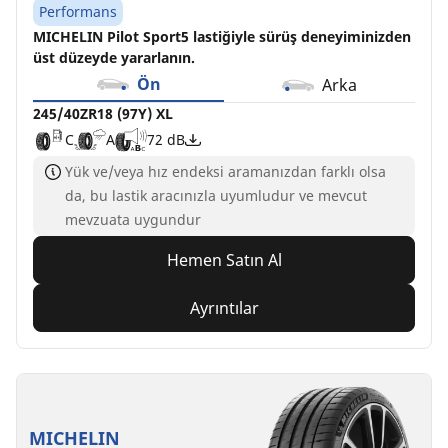
Performans
MICHELIN Pilot Sport5 lastiğiyle sürüş deneyiminizden
üst düzeyde yararlanın.
Ön
Arka
245/40ZR18 (97Y) XL
C
A
72 dB
Yük ve/veya hız endeksi aramanızdan farklı olsa
da, bu lastik aracınızla uyumludur ve mevcut
mevzuata uygundur
Hemen Satın Al
Ayrıntılar
MICHELIN