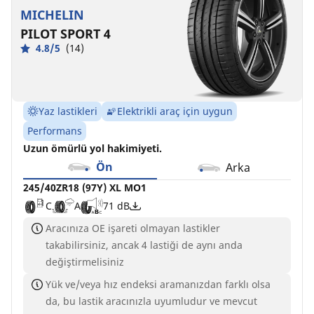
MICHELIN
PILOT SPORT 4
4.8/5
(14)
Yaz lastikleri
Elektrikli araç için uygun
Performans
Uzun ömürlü yol hakimiyeti.
Ön
Arka
245/40ZR18 (97Y) XL MO1
C
A
71 dB
Aracınıza OE işareti olmayan lastikler
takabilirsiniz, ancak 4 lastiği de aynı anda
değiştirmelisiniz
Yük ve/veya hız endeksi aramanızdan farklı olsa
da, bu lastik aracınızla uyumludur ve mevcut