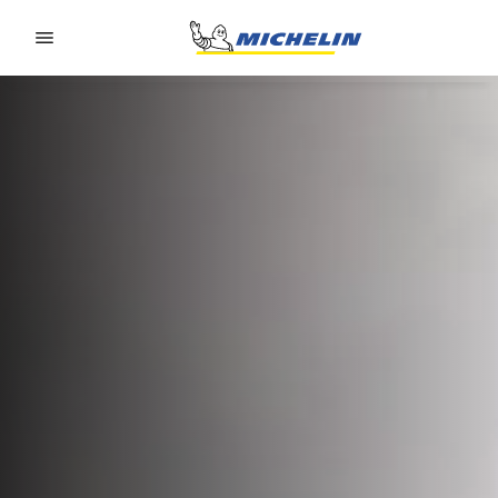
Go to page content
Go to page navigation