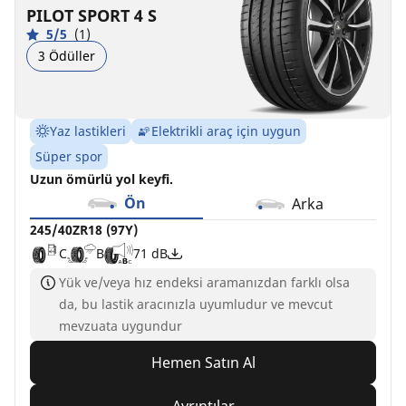
PILOT SPORT 4 S
5/5
(1)
3 Ödüller
Yaz lastikleri
Elektrikli araç için uygun
Süper spor
Uzun ömürlü yol keyfi.
Ön
Arka
245/40ZR18 (97Y)
C
B
71 dB
Yük ve/veya hız endeksi aramanızdan farklı olsa
da, bu lastik aracınızla uyumludur ve mevcut
mevzuata uygundur
Hemen Satın Al
Ayrıntılar