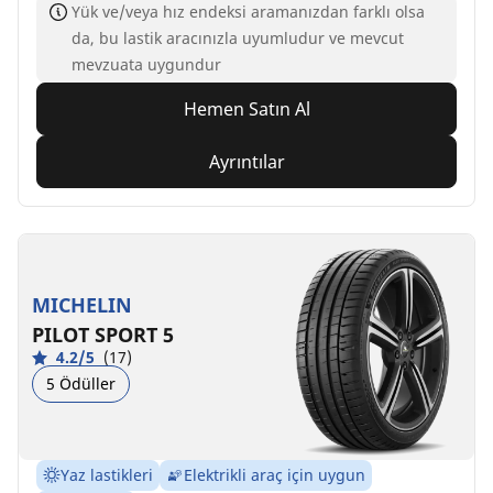
Yük ve/veya hız endeksi aramanızdan farklı olsa
da, bu lastik aracınızla uyumludur ve mevcut
mevzuata uygundur
Hemen Satın Al
Ayrıntılar
MICHELIN
PILOT SPORT 5
4.2/5
(17)
5 Ödüller
Yaz lastikleri
Elektrikli araç için uygun