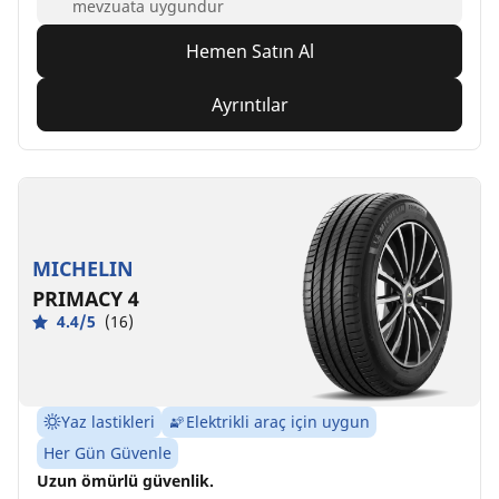
mevzuata uygundur
Hemen Satın Al
Ayrıntılar
MICHELIN
PRIMACY 4
4.4/5
(16)
Yaz lastikleri
Elektrikli araç için uygun
Her Gün Güvenle
Uzun ömürlü güvenlik.