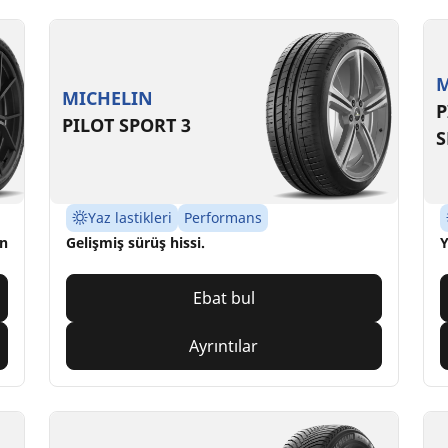
M
MICHELIN
P
PILOT SPORT 3
S
Yaz lastikleri
Performans
un
Gelişmiş sürüş hissi.
Y
Ebat bul
Ayrıntılar