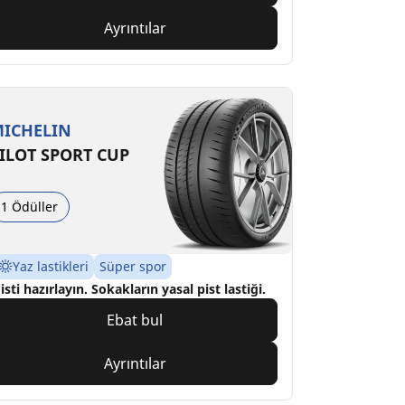
Ayrıntılar
ICHELIN
ILOT SPORT CUP
1 Ödüller
Yaz lastikleri
Süper spor
isti hazırlayın. Sokakların yasal pist lastiği.
Ebat bul
Ayrıntılar