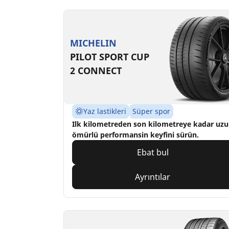
MICHELIN
PILOT SPORT CUP
2 CONNECT
Yaz lastikleri
Süper spor
Ilk kilometreden son kilometreye kadar uz
ömürlü performansin keyfini sürün.
Ebat bul
Ayrıntılar