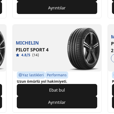
Ayrıntılar
M
MICHELIN
P
PILOT SPORT 4
2
4.8/5
(14)
Yaz lastikleri
Performans
Uzun ömürlü yol hakimiyeti.
P
Ebat bul
Ayrıntılar