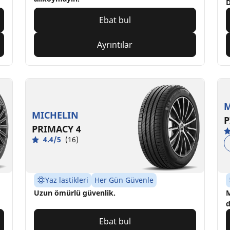
D
Ebat bul
Ayrıntılar
M
MICHELIN
P
PRIMACY 4
4.4/5
(16)
Yaz lastikleri
Her Gün Güvenle
Uzun ömürlü güvenlik.
M
d
Ebat bul