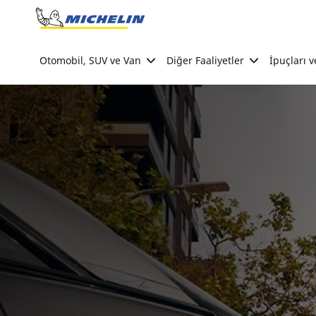
Go to page content
Go to page navigation
Otomobil, SUV ve Van
Diğer Faaliyetler
İpuçları v