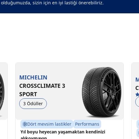
olduğumuzda, sizin için en iyi lastiği önerebiliriz.
MICHELIN
M
CROSSCLIMATE 3
C
SPORT
3 Ödüller
Dört mevsim lastikler
Performans
Yıl boyu heyecan yaşamaktan kendinizi
alıkoymayın.