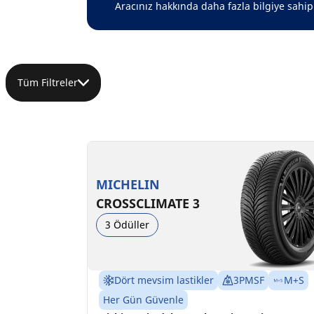
Aracınız hakkında daha fazla bilgiye sahip 
Tüm Filtreler
MICHELIN
CROSSCLIMATE 3
3 Ödüller
Dört mevsim lastikler
3PMSF
M+S
Her Gün Güvenle