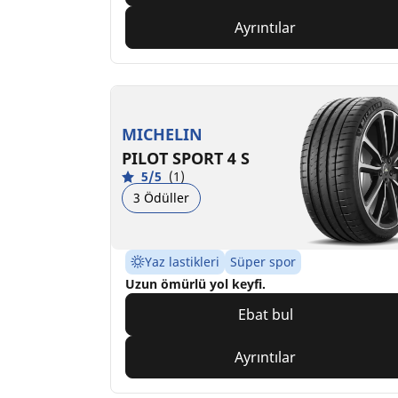
Ayrıntılar
MICHELIN
PILOT SPORT 4 S
5/5
(1)
3 Ödüller
Yaz lastikleri
Süper spor
Uzun ömürlü yol keyfi.
Ebat bul
Ayrıntılar