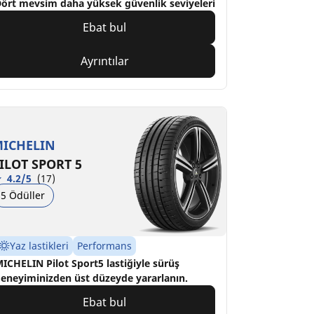
ört mevsim daha yüksek güvenlik seviyeleri
Ebat bul
Ayrıntılar
ICHELIN
ILOT SPORT 5
4.2/5
(17)
5 Ödüller
Yaz lastikleri
Performans
ICHELIN Pilot Sport5 lastiğiyle sürüş
eneyiminizden üst düzeyde yararlanın.
Ebat bul