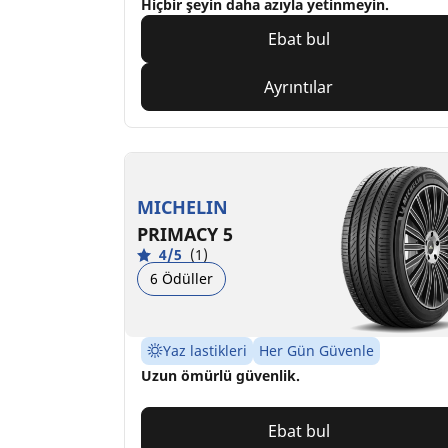
Hiçbir şeyin daha azıyla yetinmeyin.
Ebat bul
Ayrıntılar
MICHELIN
PRIMACY 5
4/5
(1)
6 Ödüller
Yaz lastikleri
Her Gün Güvenle
Uzun ömürlü güvenlik.
Ebat bul