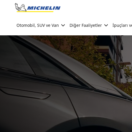
Go to page content
Go to page navigation
Otomobil, SUV ve Van
Diğer Faaliyetler
İpuçları v