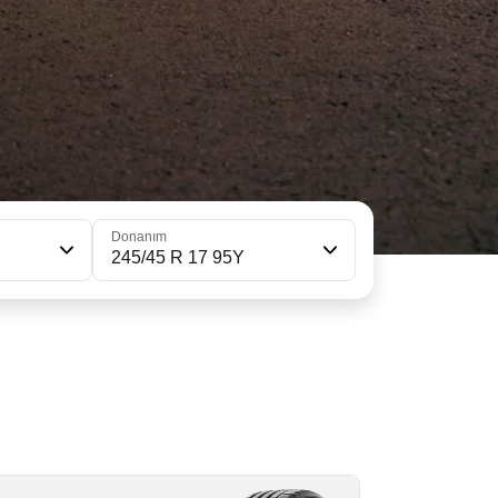
Donanım
245/45 R 17 95Y
45/45ZR17 (99Y) XL