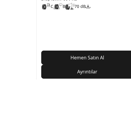
C
B
70 dB
Hemen Satın Al
Ayrıntılar
Home
Auto
TRP