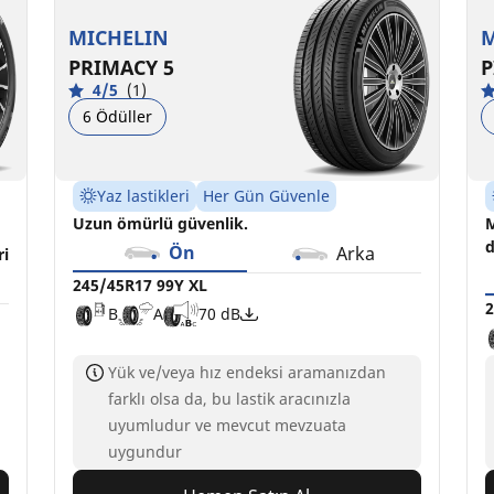
B
A
A
B
70 dB
70 dB
MICHELIN
M
PRIMACY 5
P
4/5
(1)
6 Ödüller
Yaz lastikleri
Her Gün Güvenle
Uzun ömürlü güvenlik.
M
d
Ön
Arka
ri
245/45R17 99Y XL
2
B
A
70 dB
Yük ve/veya hız endeksi aramanızdan
farklı olsa da, bu lastik aracınızla
uyumludur ve mevcut mevzuata
uygundur