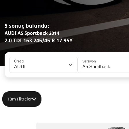
5 sonuç bulundu:
AUDI A5 Sportback 2014
2.0 TDI 163 245/45 R 17 95Y
Üretici
Versiyon
AUDI
A5 Sportback
Tüm Filtreler
245/45R17 95Y
245/45R17 99V XL