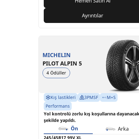
Hemen Satın Al
Ayrıntılar
MICHELIN
PILOT ALPIN 5
4 Ödüller
Kış lastikleri
3PMSF
M+S
Performans
Yol kontrolü zorlu kış koşullarına dayanaca
şekilde yapıldı.
Ön
Arka
245/45R17 99V XL