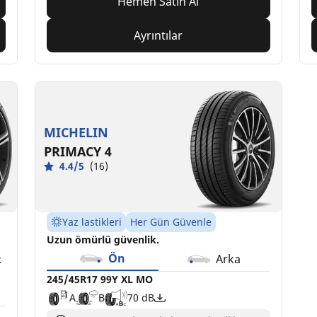
Hemen Satın Al
Ayrıntılar
MICHELIN
PRIMACY 4
4.4/5
(16)
Yaz lastikleri
Her Gün Güvenle
Uzun ömürlü güvenlik.
Ön
Arka
k
245/45R17 99Y XL MO
A
B
70 dB