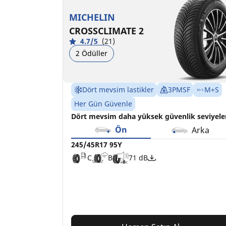
C
C
B
B
71 dB
70 dB
MICHELIN
CROSSCLIMATE 2
4.7/5
(21)
2 Ödüller
Dört mevsim lastikler
3PMSF
M+S
Her Gün Güvenle
Dört mevsim daha yüksek güvenlik seviyele
Ön
Arka
245/45R17 95Y
C
B
71 dB