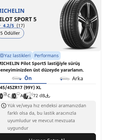
C
A
72 dB
ICHELIN
ILOT SPORT 5
4.2/5
(17)
5 Ödüller
Yaz lastikleri
Performans
ICHELIN Pilot Sport5 lastiğiyle sürüş
eneyiminizden üst düzeyde yararlanın.
Ön
Arka
45/45ZR17 (99Y) XL
C
A
72 dB
Yük ve/veya hız endeksi aramanızdan
farklı olsa da, bu lastik aracınızla
uyumludur ve mevcut mevzuata
uygundur