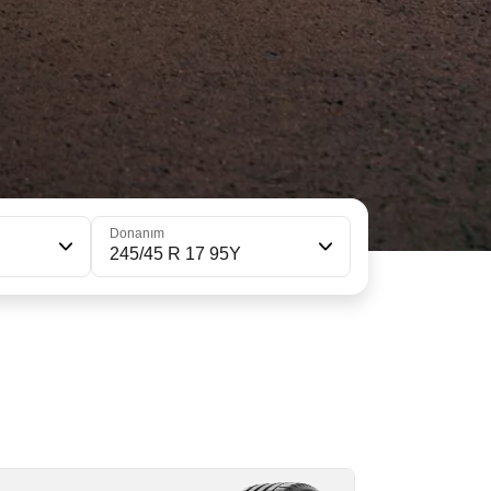
Donanım
245/45 R 17 95Y
45/45ZR17 (99Y) XL