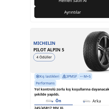
Hemen Satın Al
Ayrıntılar
MICHELIN
PILOT ALPIN 5
4 Ödüller
Kış lastikleri
3PMSF
M+S
Performans
Yol kontrolü zorlu kış koşullarına dayanaca
şekilde yapıldı.
Ön
Arka
245/45R17 99V XL