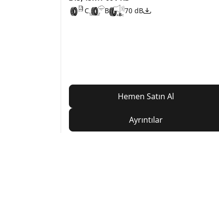
C
B
70 dB
Hemen Satın Al
Ayrıntılar
Home
Auto
TRP