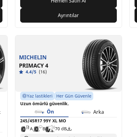
Hemen Satın Al
Ayrıntılar
MICHELIN
PRIMACY 4
4.4/5
(16)
Yaz lastikleri
Her Gün Güvenle
Uzun ömürlü güvenlik.
Ön
Arka
k
245/45R17 99Y XL MO
A
B
70 dB