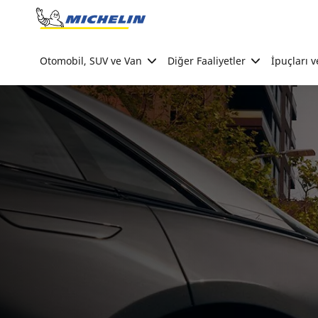
Go to page content
Go to page navigation
Otomobil, SUV ve Van
Diğer Faaliyetler
İpuçları v