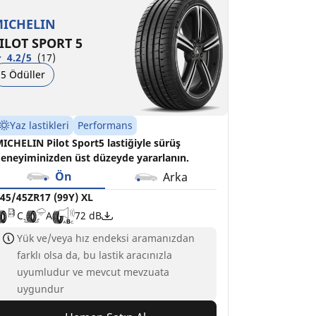
C
A
72 dB
ICHELIN
ILOT SPORT 5
4.2/5
(17)
5 Ödüller
Yaz lastikleri
Performans
ICHELIN Pilot Sport5 lastiğiyle sürüş
eneyiminizden üst düzeyde yararlanın.
Ön
Arka
45/45ZR17 (99Y) XL
C
A
72 dB
Yük ve/veya hız endeksi aramanızdan
farklı olsa da, bu lastik aracınızla
uyumludur ve mevcut mevzuata
uygundur