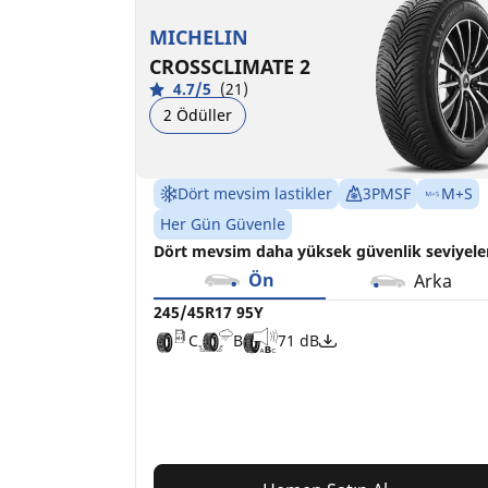
C
C
B
B
71 dB
70 dB
MICHELIN
CROSSCLIMATE 2
4.7/5
(21)
2 Ödüller
Dört mevsim lastikler
3PMSF
M+S
Her Gün Güvenle
Dört mevsim daha yüksek güvenlik seviyele
Ön
Arka
245/45R17 95Y
C
B
71 dB