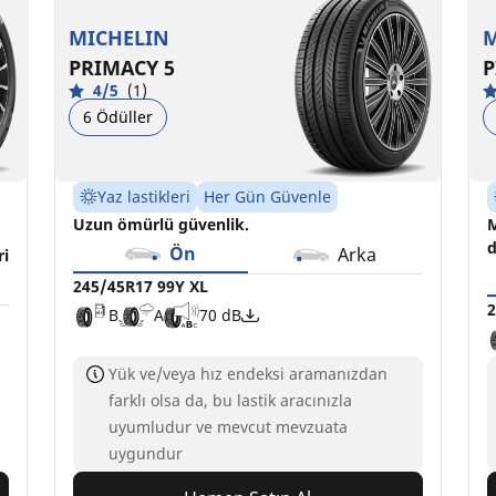
B
A
A
B
70 dB
70 dB
MICHELIN
M
PRIMACY 5
P
4/5
(1)
6 Ödüller
Yaz lastikleri
Her Gün Güvenle
Uzun ömürlü güvenlik.
M
d
Ön
Arka
ri
245/45R17 99Y XL
2
B
A
70 dB
Yük ve/veya hız endeksi aramanızdan
farklı olsa da, bu lastik aracınızla
uyumludur ve mevcut mevzuata
uygundur