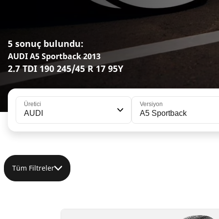
5 sonuç bulundu:
AUDI A5 Sportback 2013
2.7 TDI 190 245/45 R 17 95Y
Üretici
Versiyon
AUDI
A5 Sportback
Tüm Filtreler
245/45R17 95Y
245/45R17 99V XL