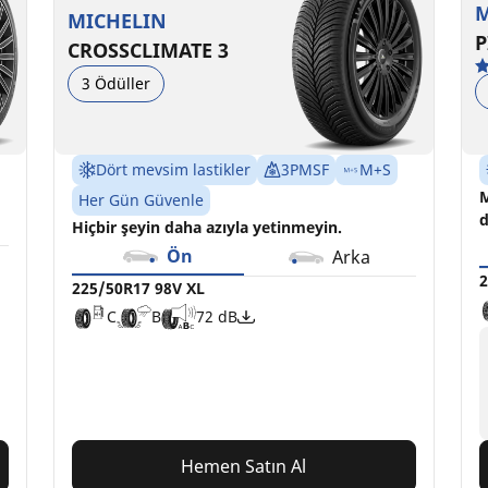
M
MICHELIN
P
CROSSCLIMATE 3
3 Ödüller
Dört mevsim lastikler
3PMSF
M+S
M
Her Gün Güvenle
d
Hiçbir şeyin daha azıyla yetinmeyin.
Ön
Arka
2
225/50R17 98V XL
C
B
72 dB
Hemen Satın Al