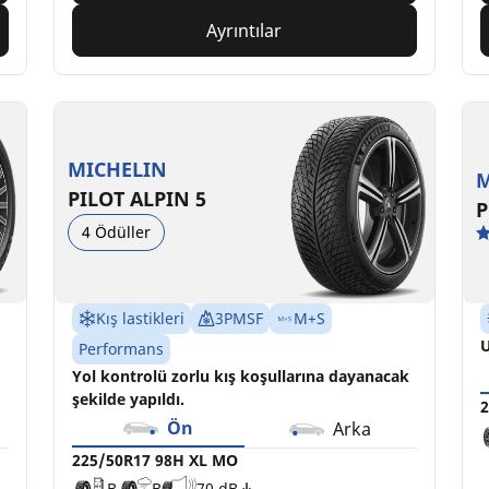
Ayrıntılar
MICHELIN
M
PILOT ALPIN 5
P
4 Ödüller
Kış lastikleri
3PMSF
M+S
U
Performans
Yol kontrolü zorlu kış koşullarına dayanacak
şekilde yapıldı.
2
Ön
Arka
225/50R17 98H XL MO
B
B
70 dB