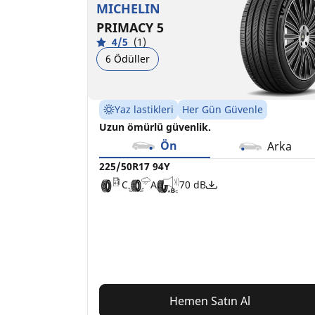
MICHELIN
PRIMACY 5
4/5
(1)
6 Ödüller
Yaz lastikleri
Her Gün Güvenle
Uzun ömürlü güvenlik.
Ön
Arka
225/50R17 94Y
C
A
70 dB
Hemen Satın Al