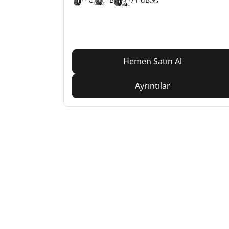
Hemen Satın Al
Ayrıntılar
Home
Auto
TRP
SUV, kamyonet ve otomobil
M