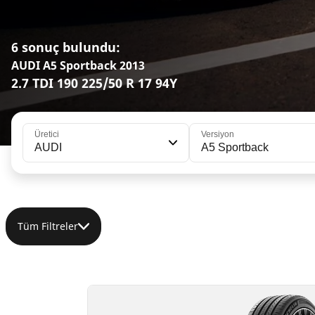
6 sonuç bulundu:
AUDI A5 Sportback 2013
2.7 TDI 190 225/50 R 17 94Y
Üretici
Versiyon
AUDI
A5 Sportback
Tüm Filtreler
225/50R17 94Y
225/50R17 98V XL
C
C
A
B
70 dB
71 dB