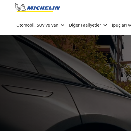
Go to page content
Go to page navigation
Otomobil, SUV ve Van
Diğer Faaliyetler
İpuçları v