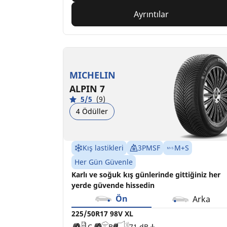
Ayrıntılar
MICHELIN
ALPIN 7
5/5
(9)
4 Ödüller
Kış lastikleri
3PMSF
M+S
Her Gün Güvenle
Karlı ve soğuk kış günlerinde gittiğiniz her
yerde güvende hissedin
Ön
Arka
225/50R17 98V XL
C
B
71 dB