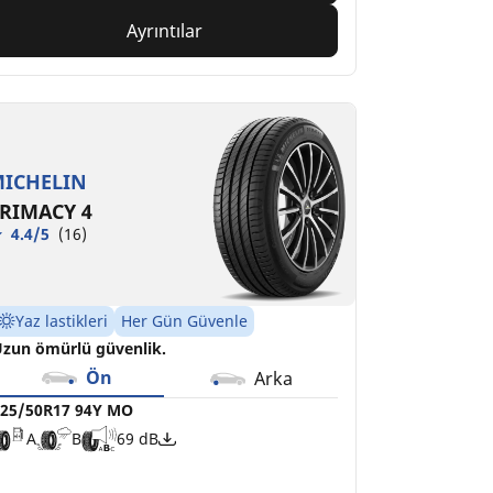
Ayrıntılar
ICHELIN
RIMACY 4
4.4/5
(16)
Yaz lastikleri
Her Gün Güvenle
zun ömürlü güvenlik.
Ön
Arka
25/50R17 94Y MO
A
B
69 dB