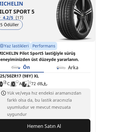
ICHELIN
ILOT SPORT 5
4.2/5
(17)
5 Ödüller
Yaz lastikleri
Performans
ICHELIN Pilot Sport5 lastiğiyle sürüş
eneyiminizden üst düzeyde yararlanın.
Ön
Arka
25/50ZR17 (98Y) XL
C
A
72 dB
Yük ve/veya hız endeksi aramanızdan
farklı olsa da, bu lastik aracınızla
uyumludur ve mevcut mevzuata
uygundur
Hemen Satın Al