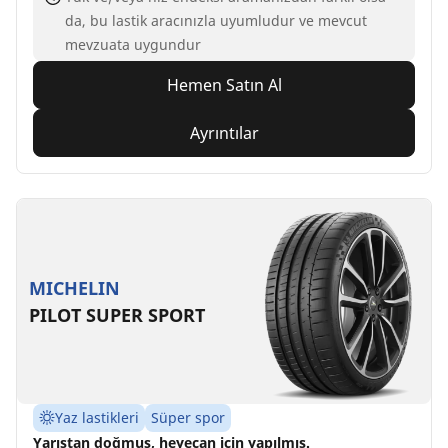
da, bu lastik aracınızla uyumludur ve mevcut
mevzuata uygundur
Hemen Satın Al
Ayrıntılar
MICHELIN
PILOT SUPER SPORT
Yaz lastikleri
Süper spor
Yarıştan doğmuş, heyecan için yapılmış.