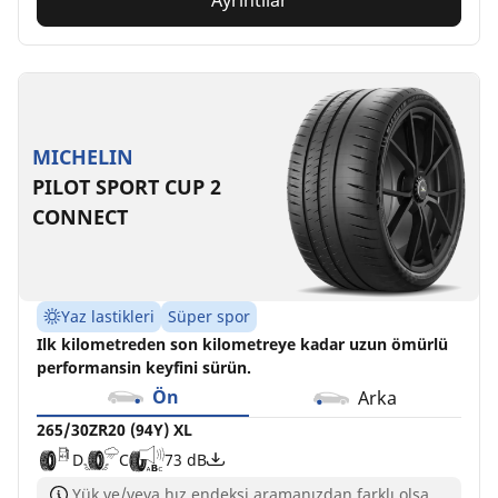
Ayrıntılar
MICHELIN
PILOT SPORT CUP 2
CONNECT
Yaz lastikleri
Süper spor
Ilk kilometreden son kilometreye kadar uzun ömürlü
performansin keyfini sürün.
Ön
Arka
265/30ZR20 (94Y) XL
D
C
73 dB
Yük ve/veya hız endeksi aramanızdan farklı olsa