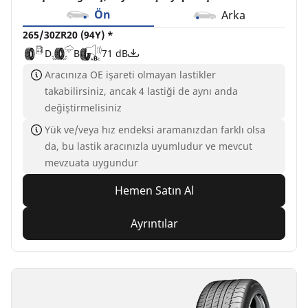
Ön
Arka
265/30ZR20 (94Y) *
D
B
71 dB
Aracınıza OE işareti olmayan lastikler
takabilirsiniz, ancak 4 lastiği de aynı anda
değiştirmelisiniz
Yük ve/veya hız endeksi aramanızdan farklı olsa
da, bu lastik aracınızla uyumludur ve mevcut
mevzuata uygundur
Hemen Satın Al
Ayrıntılar