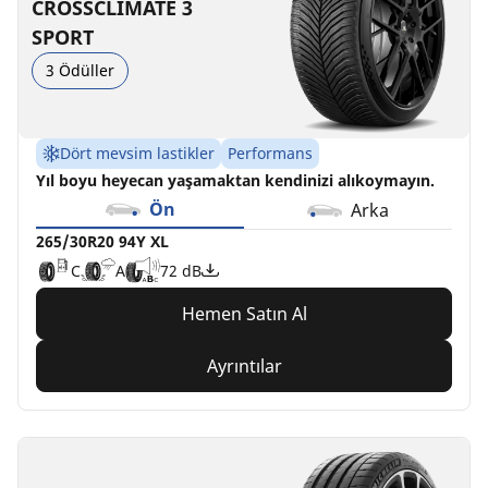
C
D
D
D
A
C
B
B
72 dB
73 dB
71 dB
70 dB
CROSSCLIMATE 3
SPORT
3 Ödüller
Dört mevsim lastikler
Performans
Yıl boyu heyecan yaşamaktan kendinizi alıkoymayın.
Ön
Arka
265/30R20 94Y XL
C
A
72 dB
Hemen Satın Al
Ayrıntılar