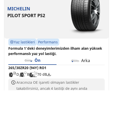
MICHELIN
PILOT SPORT PS2
Yaz lastikleri
Performans
Formula 1'deki deneyimlerimizden ilham alan yüksek
performanslı yaz yol lastiği.
Ön
Arka
265/30ZR20 (94Y) RO1
D
B
70 dB
Aracınıza OE işareti olmayan lastikler
takabilirsiniz, ancak 4 lastiği de aynı anda
değiştirmelisiniz
Yük ve/veya hız endeksi aramanızdan farklı olsa
da, bu lastik aracınızla uyumludur ve mevcut