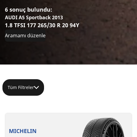
6 sonuç bulundu:
AUDI A5 Sportback 2013
1.8 TFSI 177 265/30 R 20 94Y
Aramamı düzenle
Tüm Filtreler
265/30R20
265/30ZR20
265/30ZR20
265/30ZR20
265/30ZR20
265/30R20
94Y
(94Y)
(94Y)
(94Y)
(94Y)
94W
XL
XL
*
RO1
MICHELIN
D
D
A
C
71 dB
71 dB