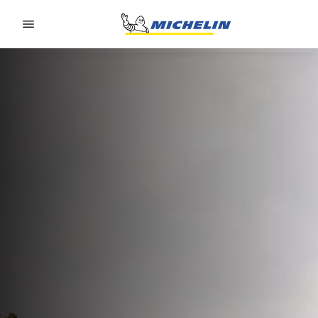
Go to page content
Go to page navigation