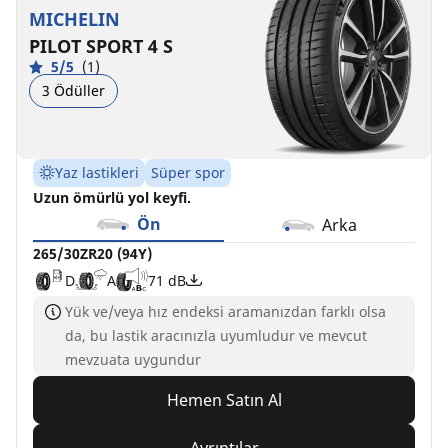
MICHELIN
PILOT SPORT 4 S
5/5
(1)
3 Ödüller
Yaz lastikleri
Süper spor
Uzun ömürlü yol keyfi.
Ön
Arka
265/30ZR20 (94Y)
D
A
71 dB
Yük ve/veya hız endeksi aramanızdan farklı olsa
da, bu lastik aracınızla uyumludur ve mevcut
mevzuata uygundur
Hemen Satın Al