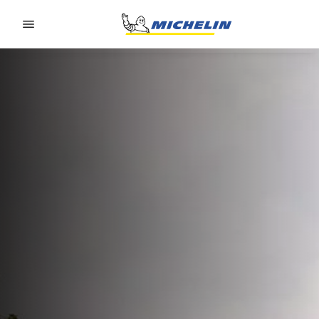
Go to page content
Go to page navigation