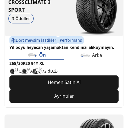
C
D
D
D
A
C
B
B
72 dB
73 dB
71 dB
70 dB
CROSSCLIMATE 3
SPORT
3 Ödüller
Dört mevsim lastikler
Performans
Yıl boyu heyecan yaşamaktan kendinizi alıkoymayın.
Ön
Arka
265/30R20 94Y XL
C
A
72 dB
Hemen Satın Al
Ayrıntılar