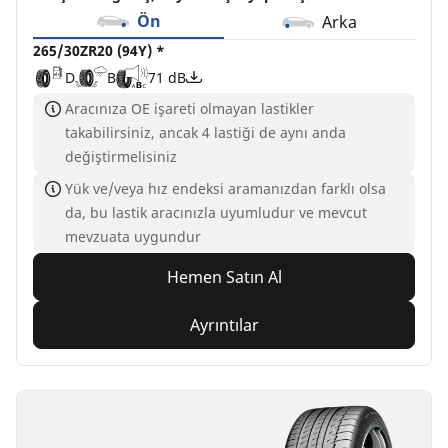
Ön
Arka
265/30ZR20 (94Y) *
D
B
71 dB
Aracınıza OE işareti olmayan lastikler
takabilirsiniz, ancak 4 lastiği de aynı anda
değiştirmelisiniz
Yük ve/veya hız endeksi aramanızdan farklı olsa
da, bu lastik aracınızla uyumludur ve mevcut
mevzuata uygundur
Hemen Satın Al
Ayrıntılar