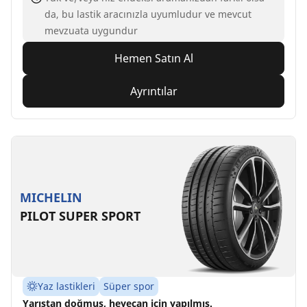
da, bu lastik aracınızla uyumludur ve mevcut
mevzuata uygundur
Hemen Satın Al
Ayrıntılar
MICHELIN
PILOT SUPER SPORT
Yaz lastikleri
Süper spor
Yarıştan doğmuş, heyecan için yapılmış.