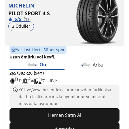
MICHELIN
PILOT SPORT 4 S
5/5
(1)
3 Ödüller
Yaz lastikleri
Süper spor
Uzun ömürlü yol keyfi.
Ön
Arka
265/30ZR20 (94Y)
D
A
71 dB
Yük ve/veya hız endeksi aramanızdan farklı olsa
da, bu lastik aracınızla uyumludur ve mevcut
mevzuata uygundur
Hemen Satın Al