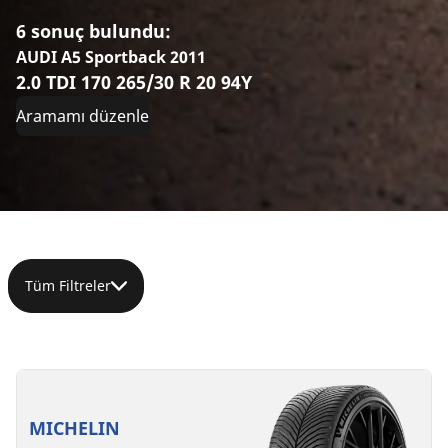
6 sonuç bulundu:
AUDI A5 Sportback 2011
2.0 TDI 170 265/30 R 20 94Y
Aramamı düzenle
Tüm Filtreler
265/30R20
265/30ZR20
265/30ZR20
265/30ZR20
265/30ZR20
265/30R20
94Y
(94Y)
(94Y)
(94Y)
(94Y)
94W
XL
XL
*
RO1
MICHELIN
D
D
A
C
71 dB
71 dB