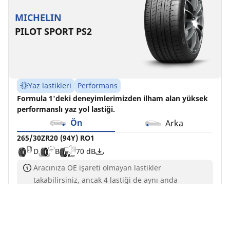
MICHELIN
PILOT SPORT PS2
Yaz lastikleri
Performans
Formula 1'deki deneyimlerimizden ilham alan yüksek
performanslı yaz yol lastiği.
Ön
Arka
265/30ZR20 (94Y) RO1
D
B
70 dB
Aracınıza OE işareti olmayan lastikler
takabilirsiniz, ancak 4 lastiği de aynı anda
değiştirmelisiniz
Yük ve/veya hız endeksi aramanızdan farklı olsa
da, bu lastik aracınızla uyumludur ve mevcut