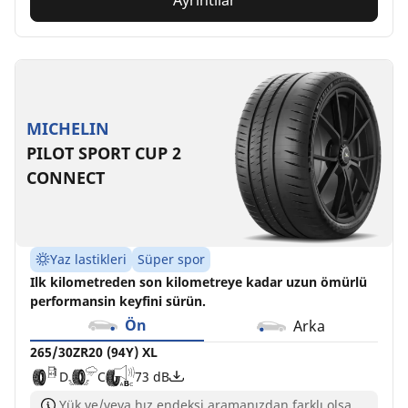
Ayrıntılar
MICHELIN
PILOT SPORT CUP 2
CONNECT
Yaz lastikleri
Süper spor
Ilk kilometreden son kilometreye kadar uzun ömürlü
performansin keyfini sürün.
Ön
Arka
265/30ZR20 (94Y) XL
D
C
73 dB
Yük ve/veya hız endeksi aramanızdan farklı olsa