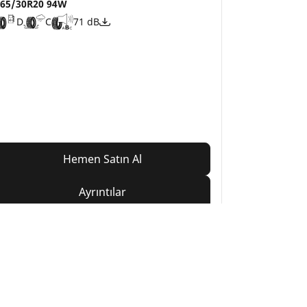
65/30R20 94W
D
C
71 dB
Hemen Satın Al
Ayrıntılar
nız