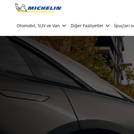
Go to page content
Go to page navigation
Otomobil, SUV ve Van
Diğer Faaliyetler
İpuçları v