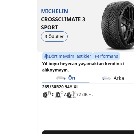
265/30R20 94Y XL
265/30ZR20 (94Y) *
C
D
A
B
72 dB
71 dB
MICHELIN
CROSSCLIMATE 3
SPORT
3 Ödüller
Dört mevsim lastikler
Performans
Yıl boyu heyecan yaşamaktan kendinizi
alıkoymayın.
Ön
Arka
265/30R20 94Y XL
C
A
72 dB