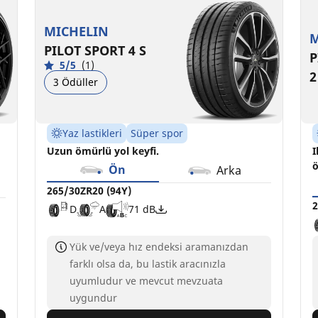
265/30ZR20 (94Y)
265/30ZR20 (94Y) RO1
2
2
D
D
A
B
71 dB
70 dB
MICHELIN
M
PILOT SPORT 4 S
P
5/5
(1)
2
3 Ödüller
Yaz lastikleri
Süper spor
Uzun ömürlü yol keyfi.
I
ö
Ön
Arka
265/30ZR20 (94Y)
2
D
A
71 dB
Yük ve/veya hız endeksi aramanızdan
farklı olsa da, bu lastik aracınızla
uyumludur ve mevcut mevzuata
uygundur