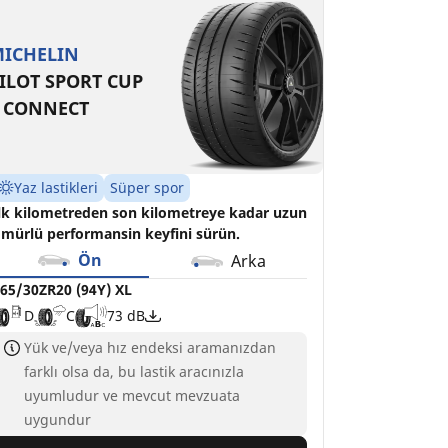
65/30ZR20 (94Y) XL
65/30R20 94W
D
D
C
C
73 dB
71 dB
ICHELIN
ILOT SPORT CUP
 CONNECT
Yaz lastikleri
Süper spor
lk kilometreden son kilometreye kadar uzun
mürlü performansin keyfini sürün.
Ön
Arka
65/30ZR20 (94Y) XL
D
C
73 dB
Yük ve/veya hız endeksi aramanızdan
farklı olsa da, bu lastik aracınızla
uyumludur ve mevcut mevzuata
uygundur