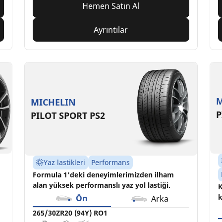
Hemen Satın Al
Ayrıntılar
M
MICHELIN
P
PILOT SPORT PS2
Yaz lastikleri
Performans
Formula 1'deki deneyimlerimizden ilham
alan yüksek performanslı yaz yol lastiği.
K
k
Ön
Arka
265/30ZR20 (94Y) RO1