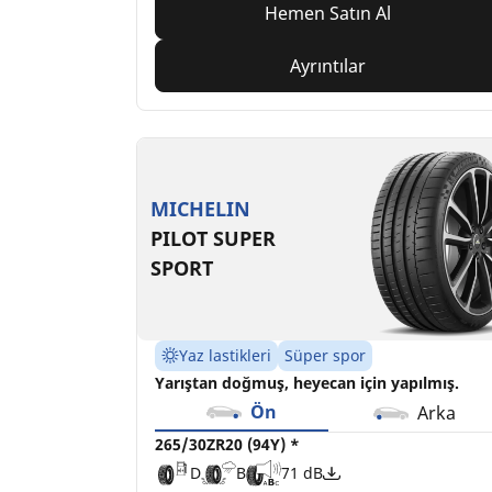
Hemen Satın Al
Ayrıntılar
MICHELIN
PILOT SUPER
SPORT
Yaz lastikleri
Süper spor
Yarıştan doğmuş, heyecan için yapılmış.
Ön
Arka
265/30ZR20 (94Y) *
D
B
71 dB