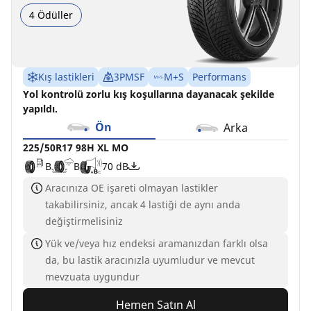
4 Ödüller
Kış lastikleri
3PMSF
M+S
Performans
Yol kontrolü zorlu kış koşullarına dayanacak şekilde
yapıldı.
Ön
Arka
225/50R17 98H XL MO
B
B
70 dB
Aracınıza OE işareti olmayan lastikler
takabilirsiniz, ancak 4 lastiği de aynı anda
değiştirmelisiniz
Yük ve/veya hız endeksi aramanızdan farklı olsa
da, bu lastik aracınızla uyumludur ve mevcut
mevzuata uygundur
Hemen Satın Al