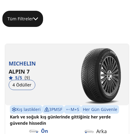
Tüm Filtreler
225/50R17
225/50R17
225/50R17
94H
98V
98H
XL
XL
C
B
71 dB
MICHELIN
MO
C
B
72 dB
ALPIN 7
B
B
70 dB
5/5
(9)
4 Ödüller
Kış lastikleri
3PMSF
M+S
Her Gün Güvenle
Karlı ve soğuk kış günlerinde gittiğiniz her yerde
güvende hissedin
Ön
Arka