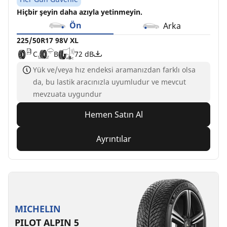
Hiçbir şeyin daha azıyla yetinmeyin.
Ön
Arka
225/50R17 98V XL
C
B
72 dB
Yük ve/veya hız endeksi aramanızdan farklı olsa
da, bu lastik aracınızla uyumludur ve mevcut
mevzuata uygundur
Hemen Satın Al
Ayrıntılar
MICHELIN
PILOT ALPIN 5