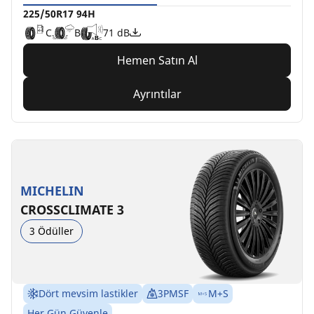
225/50R17 94H
C
B
71 dB
Hemen Satın Al
Ayrıntılar
MICHELIN
CROSSCLIMATE 3
3 Ödüller
Dört mevsim lastikler
3PMSF
M+S
Her Gün Güvenle