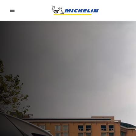
Go to page content
Go to page navigation