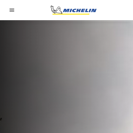
Go to page content
Go to page navigation