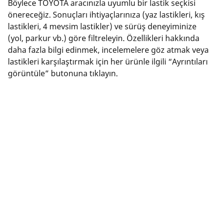
Böylece TOYOTA aracınızla uyumlu bir lastik seçkisi
önereceğiz. Sonuçları ihtiyaçlarınıza (yaz lastikleri, kış
lastikleri, 4 mevsim lastikler) ve sürüş deneyiminize
(yol, parkur vb.) göre filtreleyin. Özellikleri hakkında
daha fazla bilgi edinmek, incelemelere göz atmak veya
lastikleri karşılaştırmak için her ürünle ilgili “Ayrıntıları
görüntüle” butonuna tıklayın.
Doğru lastiği buldunuz mu? “Çevrimiçi Satın Al”
butonuna tıklayın. Size en yakın bayiyi seçebilir, satın
alma işleminizi bayinin web sitesinde güvenli bir
şekilde tamamlayabilir ya da randevu almak için
doğrudan iletişime geçebilirsiniz.
Sorularınız mı var? Telefon, ya da e-posta aracılığıyla
bize ulaşın veya "Yardıma ihtiyacım var” düğmesini
tıklayın. Uzmanlarımız size lastikler hakkında en iyi
tavsiyelerde bulunmak üzere hizmetinizde olacaktır.