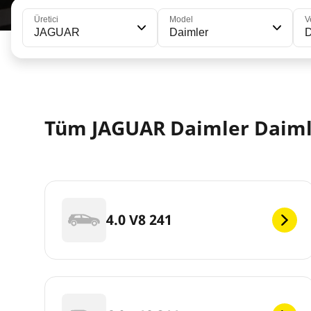
Üretici
Model
V
JAGUAR
Daimler
D
Tüm JAGUAR Daimler Daimle
4.0 V8 241