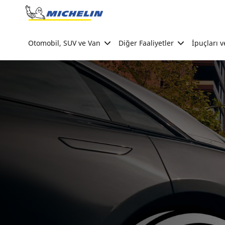
Go to page content
Go to page navigation
Otomobil, SUV ve Van
Diğer Faaliyetler
İpuçları v