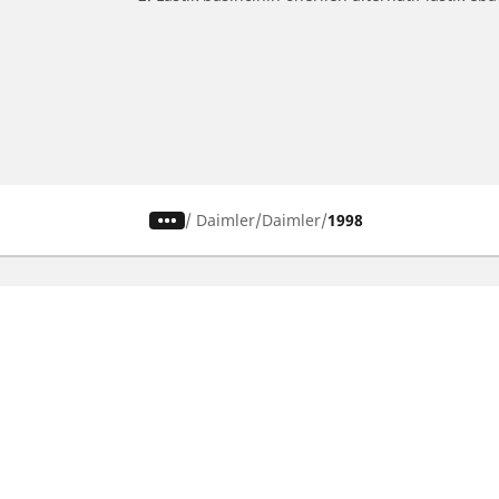
/
Daimler
Daimler
1998
SUV, kamyonet ve otomobil
M
lastiiği bul
Si
b
Doğru lastiği bulun
Otomobil markalarına göre göz atın
Sürüş deneyiminize göre göz atın
Araç tipinize göre göz atın