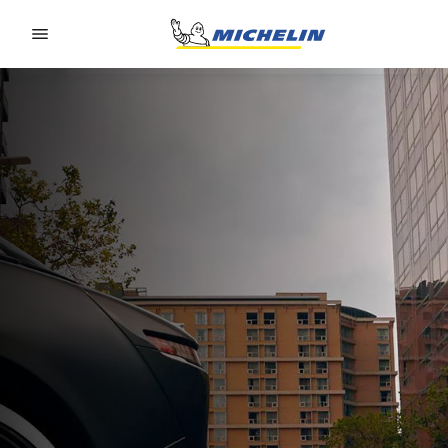
Go to page content
Go to page navigation