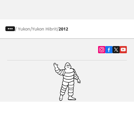
/
Yukon
Yukon Hibrit
2012
SUV, kamyonet ve otomobil lastiiği bul
Michelin lastik bayileri