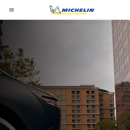
Go to page content
Go to page navigation