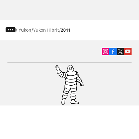
/
Yukon
Yukon Hibrit
2011
SUV, kamyonet ve otomobil lastiiği bul
Michelin lastik bayileri