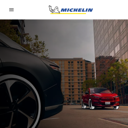
Go to page content
Go to page navigation