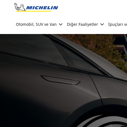
Go to page content
Go to page navigation
Otomobil, SUV ve Van
Diğer Faaliyetler
İpuçları v