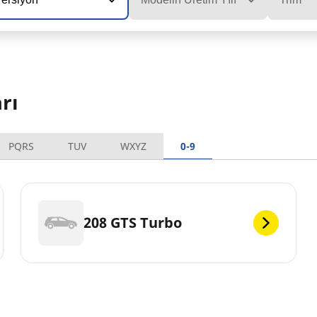
rı
PQRS
TUV
WXYZ
0-9
208 GTS Turbo