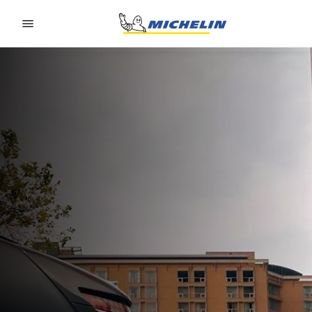
Go to page content
Go to page navigation