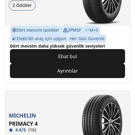
2 Ödüller
Dört mevsim lastikler
3PMSF
M+S
Elektrikli araç için uygun
Her Gün Güvenle
Dört mevsim daha yüksek güvenlik seviyeleri
Ebat bul
Ayrıntılar
MICHELIN
PRIMACY 4
4.4/5
(16)