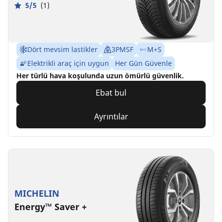
5/5
(1)
Dört mevsim lastikler
3PMSF
M+S
Elektrikli araç için uygun
Her Gün Güvenle
Her türlü hava koşulunda uzun ömürlü güvenlik.
Ebat bul
Ayrıntılar
MICHELIN
Energy™ Saver +