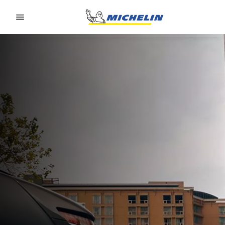
Go to page content
Go to page navigation