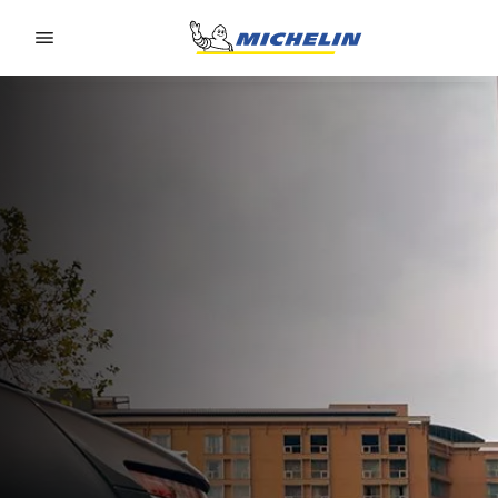
Go to page content
Go to page navigation