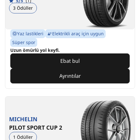
5/5
(1)
3 Ödüller
Yaz lastikleri
Elektrikli araç için uygun
Süper spor
Uzun ömürlü yol keyfi.
Ebat bul
Ayrıntılar
MICHELIN
PILOT SPORT CUP 2
1 Ödüller