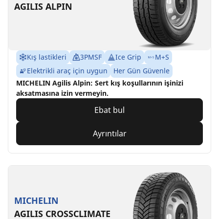
AGILIS ALPIN
Kış lastikleri
3PMSF
Ice Grip
M+S
Elektrikli araç için uygun
Her Gün Güvenle
MICHELIN Agilis Alpin: Sert kış koşullarının işinizi
aksatmasına izin vermeyin.
Ebat bul
Ayrıntılar
MICHELIN
AGILIS CROSSCLIMATE