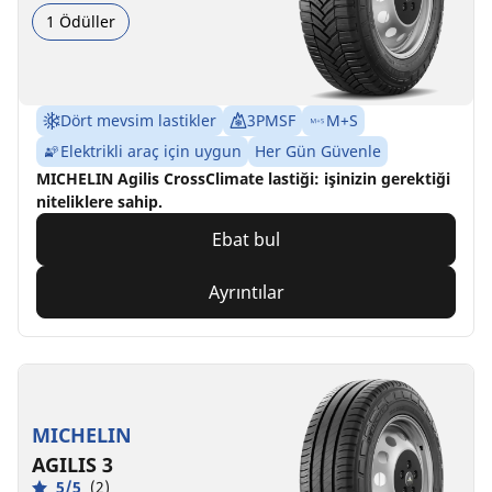
1 Ödüller
Dört mevsim lastikler
3PMSF
M+S
Elektrikli araç için uygun
Her Gün Güvenle
MICHELIN Agilis CrossClimate lastiği: işinizin gerektiği
niteliklere sahip.
Ebat bul
Ayrıntılar
MICHELIN
AGILIS 3
5/5
(2)