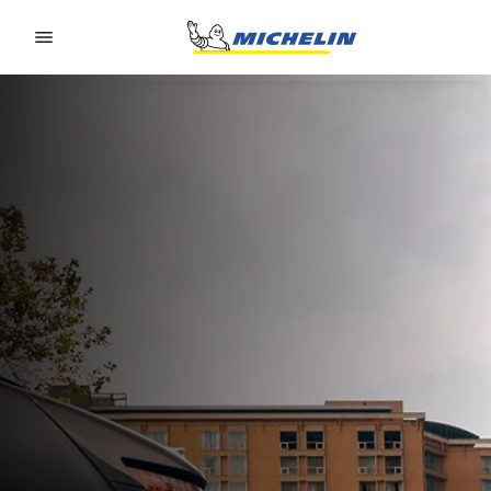
Go to page content
Go to page navigation