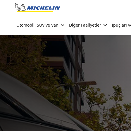
Go to page content
Go to page navigation
Otomobil, SUV ve Van
Diğer Faaliyetler
İpuçları v