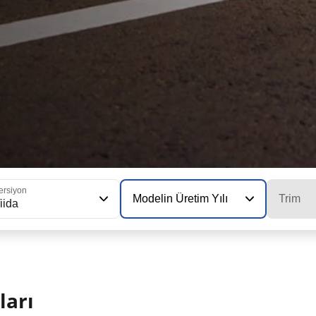
ersiyon
Modelin Üretim Yılı
Trim
iida
ları