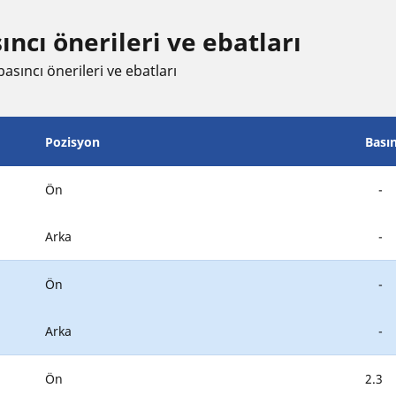
ncı öneri̇leri̇ ve ebatları
asıncı öneri̇leri̇ ve ebatları
Pozisyon
Bası
Ön
-
Arka
-
Ön
-
Arka
-
Ön
2.3