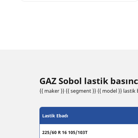
GAZ Sobol lastik basıncı
{{ maker }} {{ segment }} {{ model }} lastik b
Lastik Ebadı
225/60 R 16 105/103T