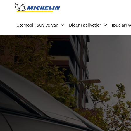
Go to page content
Go to page navigation
Otomobil, SUV ve Van
Diğer Faaliyetler
İpuçları v