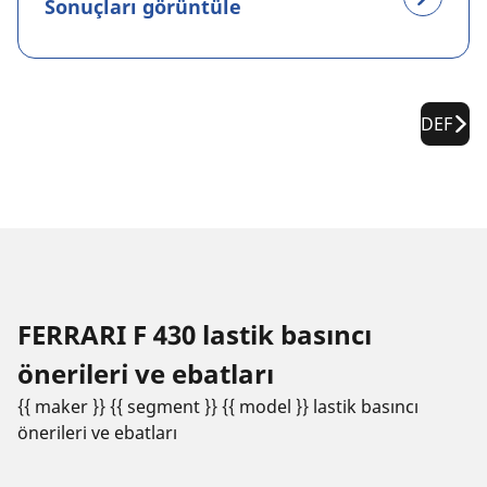
Sonuçları görüntüle
DEF
FERRARI F 430 lastik basıncı
öneri̇leri̇ ve ebatları
{{ maker }} {{ segment }} {{ model }} lastik basıncı
öneri̇leri̇ ve ebatları