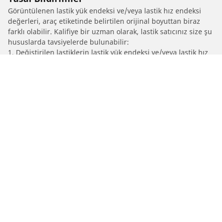
Görüntülenen lastik yük endeksi ve/veya lastik hız endeksi
değerleri, araç etiketinde belirtilen orijinal boyuttan biraz
farklı olabilir. Kalifiye bir uzman olarak, lastik satıcınız size şu
hususlarda tavsiyelerde bulunabilir:
1. Değiştirilen lastiklerin lastik yük endeksi ve/veya lastik hız
endeksi değerlerinin orijinal lastiklerden farklı olup
olmadığını size bildirmek.
2. Lastik basıncının önerilen alternatif lastik ebadına göre
ayarlanıp ayarlanmadığını belirlemek
/
F 430
F 430