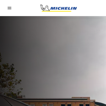
Go to page content
Go to page navigation