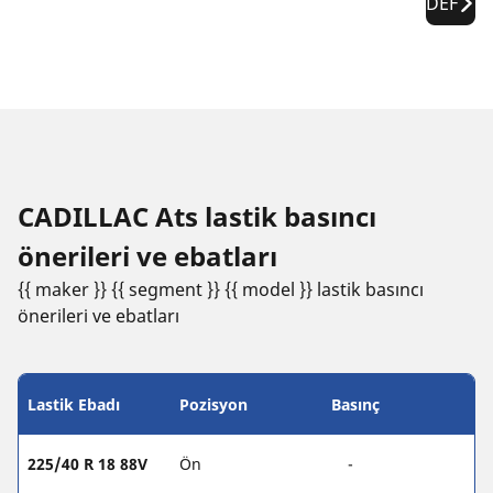
DEF
CADILLAC Ats lastik basıncı
öneri̇leri̇ ve ebatları
{{ maker }} {{ segment }} {{ model }} lastik basıncı
öneri̇leri̇ ve ebatları
Lastik Ebadı
Pozisyon
Basınç
225/40 R 18 88V
Ön
-