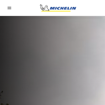
Go to page content
Go to page navigation