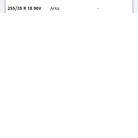
255/35 R 18 90V
Arka
-
225/40 R 18 88W
Ön
2.3
255/35 R 18 90W
Arka
2.4
225/45 R 17 94V
Ön
2.3
225/45 R 17 94V
Arka
2.4
Yasal Bildirimler