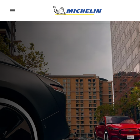
Go to page content
Go to page navigation