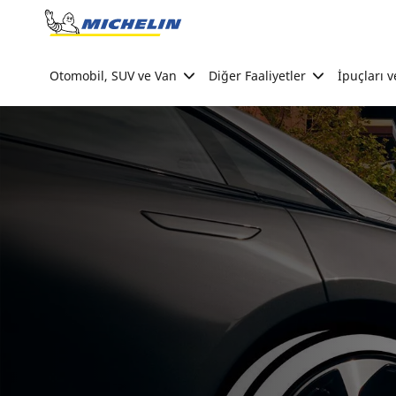
Go to page content
Go to page navigation
Otomobil, SUV ve Van
Diğer Faaliyetler
İpuçları v