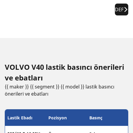
DEF
VOLVO V40 lastik basıncı öneri̇leri̇
ve ebatları
{{ maker }} {{ segment }} {{ model }} lastik basıncı
öneri̇leri̇ ve ebatları
Lastik Ebadı
Pozisyon
Basınç