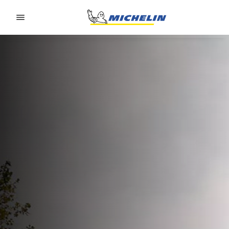
Go to page content
Go to page navigation