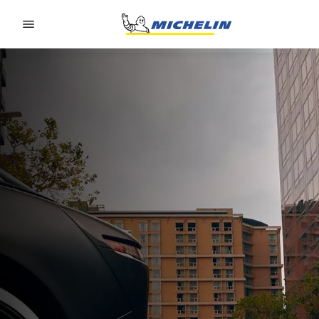
Go to page content
Go to page navigation