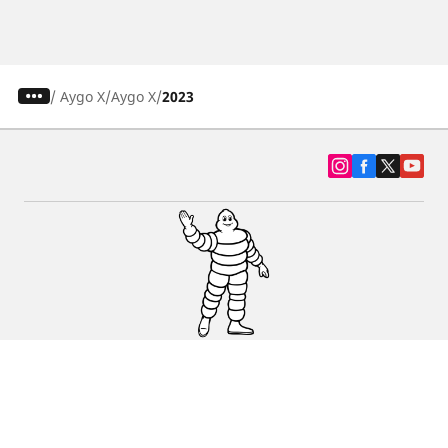
/
Aygo X
Aygo X
2023
SUV, kamyonet ve otomobil lastiiği bul
Michelin lastik bayileri