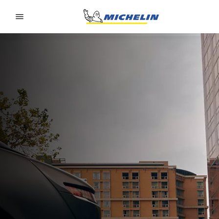
Go to page content
Go to page navigation