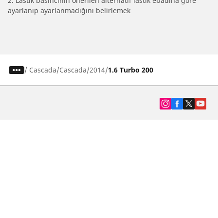
2. Lastik basıncının önerilen alternatif lastik ebadına göre
ayarlanıp ayarlanmadığını belirlemek
/
Cascada
Cascada
2014
1.6 Turbo 200
SUV, kamyonet ve otomobil lastiiği bul