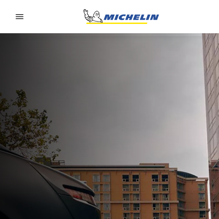
Go to page content
Go to page navigation