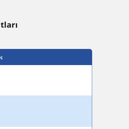
tları
nç