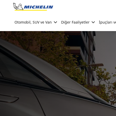
Go to page content
Go to page navigation
Otomobil, SUV ve Van
Diğer Faaliyetler
İpuçları v