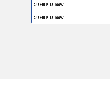
245/45 R 18 100W
245/45 R 18 100W
Yasal Bildirimler
Görüntülenen lastik yük endeksi ve/veya lastik hız
satıcınız size şu hususlarda tavsiyelerde bulunab
1. Değiştirilen lastiklerin lastik yük endeksi ve/v
2. Lastik basıncının önerilen alternatif lastik 