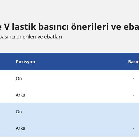
lastik basıncı öneri̇leri̇ ve eba
asıncı öneri̇leri̇ ve ebatları
Pozisyon
Bası
Ön
-
Arka
-
Ön
-
Arka
-