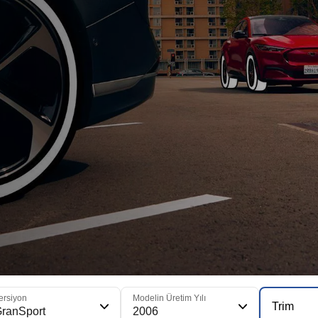
ersiyon
Modelin Üretim Yılı
Trim
ranSport
2006