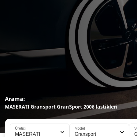
Arama:
MASERATI Gransport GranSport 2006 lastikleri
Üretici
Model
V
MASERATI
Gransport
G