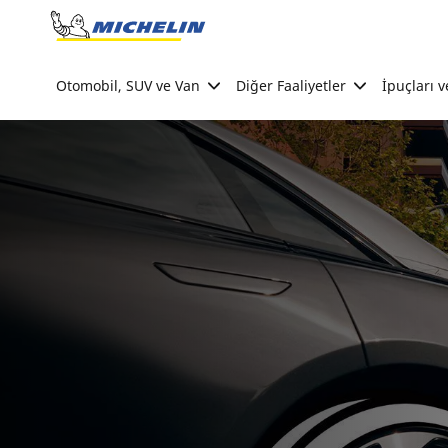
Go to page content
Go to page navigation
Otomobil, SUV ve Van
Diğer Faaliyetler
İpuçları v