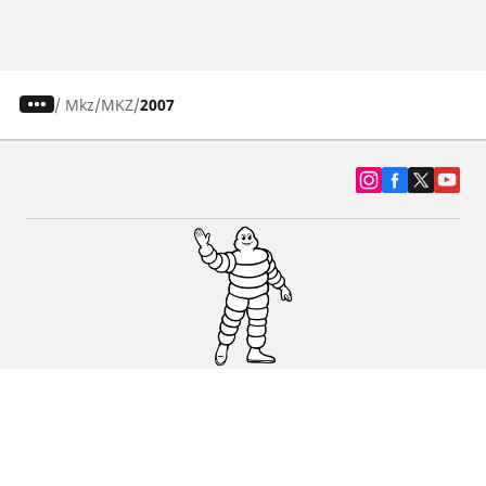
/
Mkz
MKZ
2007
SUV, kamyonet ve otomobil lastiiği bul
Michelin lastik bayileri