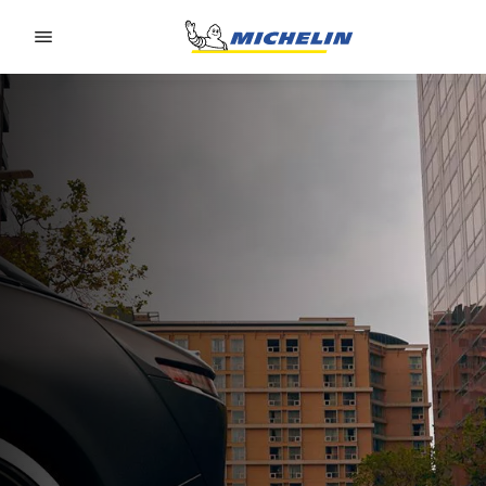
Go to page content
Go to page navigation