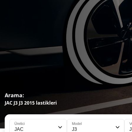
Arama:
JAC J3 J3 2015 lastikleri
Üretici
Model
V
JAC
J3
J