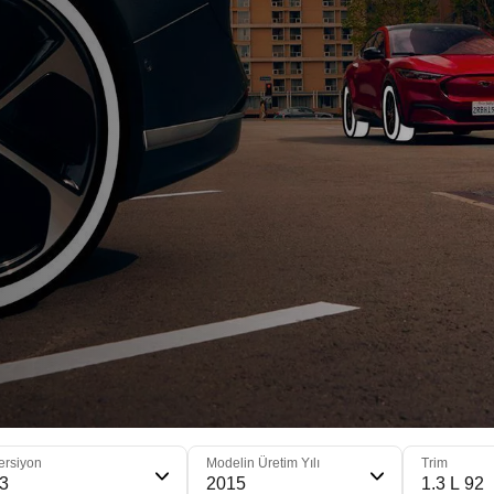
ersiyon
Modelin Üretim Yılı
Trim
3
2015
1.3 L 92