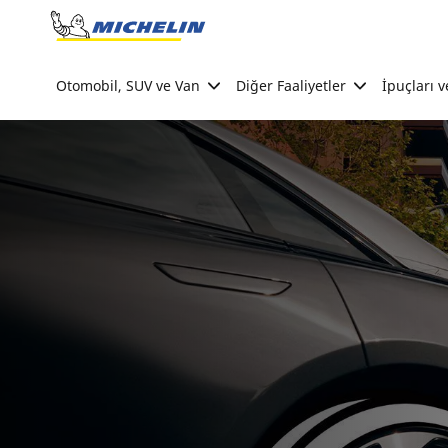
Go to page content
Go to page navigation
Otomobil, SUV ve Van
Diğer Faaliyetler
İpuçları v