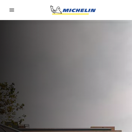
Go to page content
Go to page navigation