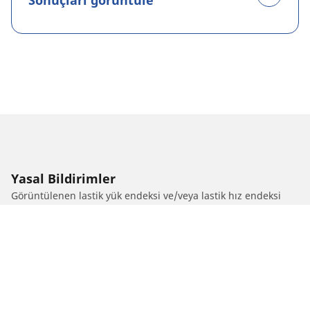
Sonuçları görüntüle
Yasal Bildirimler
Görüntülenen lastik yük endeksi ve/veya lastik hız endeksi
değerleri, araç etiketinde belirtilen orijinal boyuttan biraz
farklı olabilir. Kalifiye bir uzman olarak, lastik satıcınız size şu
hususlarda tavsiyelerde bulunabilir:
1. Değiştirilen lastiklerin lastik yük endeksi ve/veya lastik hız
endeksi değerlerinin orijinal lastiklerden farklı olup
olmadığını size bildirmek.
2. Lastik basıncının önerilen alternatif lastik ebadına göre