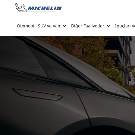
Go to page content
Go to page navigation
Otomobil, SUV ve Van
Diğer Faaliyetler
İpuçları v