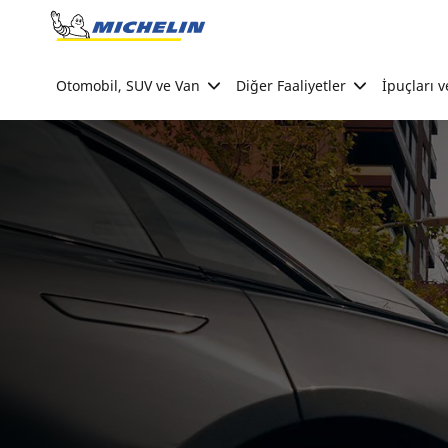
Go to page content
Go to page navigation
Otomobil, SUV ve Van
Diğer Faaliyetler
İpuçları v