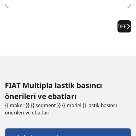
DEF
FIAT Multipla lastik basıncı
öneri̇leri̇ ve ebatları
{{ maker }} {{ segment }} {{ model }} lastik basıncı
öneri̇leri̇ ve ebatları