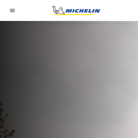
Go to page content
Go to page navigation