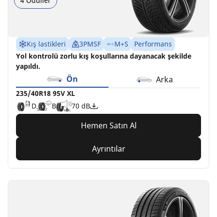
4 Ödüller
Kış lastikleri
3PMSF
M+S
Performans
Yol kontrolü zorlu kış koşullarına dayanacak şekilde
yapıldı.
Ön
Arka
235/40R18 95V XL
D
B
70 dB
Hemen Satın Al
Ayrıntılar