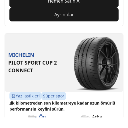
Hemen Satın Al
Ayrıntılar
MICHELIN
PILOT SPORT CUP 2
CONNECT
Yaz lastikleri
Süper spor
Ilk kilometreden son kilometreye kadar uzun ömürlü
performansin keyfini sürün.
Ön
Arka
235/40ZR18 (95Y) XL .