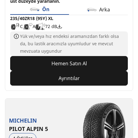
üst düzeyde yararlanın.
Ön
Arka
235/40ZR18 (95Y) XL
C
A
72 dB
Yük ve/veya hız endeksi aramanızdan farklı olsa
da, bu lastik aracınızla uyumludur ve mevcut
mevzuata uygundur
Hemen Satın Al
Ayrıntılar
MICHELIN
PILOT ALPIN 5