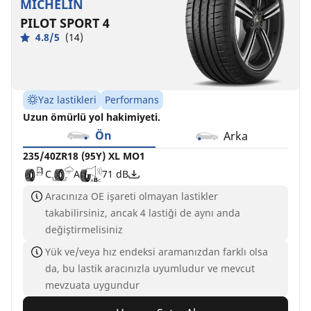
MICHELIN
PILOT SPORT 4
4.8/5
(14)
Yaz lastikleri
Performans
Uzun ömürlü yol hakimiyeti.
Ön
Arka
235/40ZR18 (95Y) XL MO1
C
A
71 dB
Aracınıza OE işareti olmayan lastikler
takabilirsiniz, ancak 4 lastiği de aynı anda
değiştirmelisiniz
Yük ve/veya hız endeksi aramanızdan farklı olsa
da, bu lastik aracınızla uyumludur ve mevcut
mevzuata uygundur