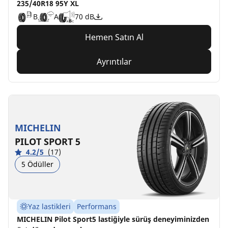
235/40R18 95Y XL
B
A
70 dB
Hemen Satın Al
Ayrıntılar
MICHELIN
PILOT SPORT 5
4.2/5
(17)
5 Ödüller
Yaz lastikleri
Performans
MICHELIN Pilot Sport5 lastiğiyle sürüş deneyiminizden