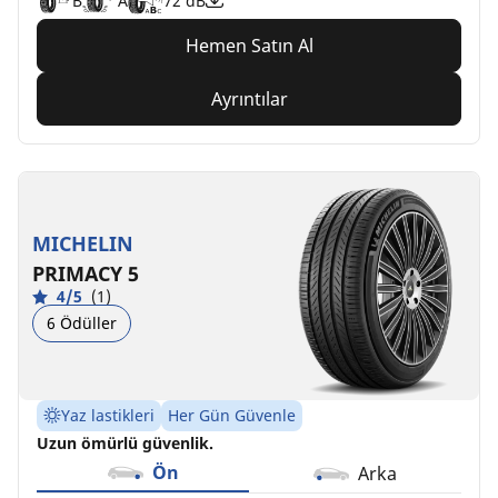
B
A
72 dB
Hemen Satın Al
Ayrıntılar
MICHELIN
PRIMACY 5
4/5
(1)
6 Ödüller
Yaz lastikleri
Her Gün Güvenle
Uzun ömürlü güvenlik.
Ön
Arka