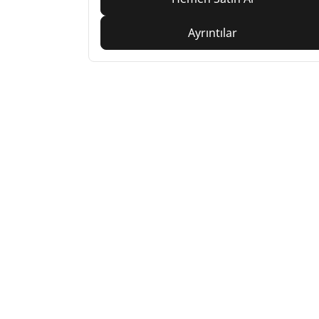
Ayrıntılar
Home
Auto
TRP
SUV, kamyonet ve otomobil
M
lastiiği bul
Si
b
Doğru lastiği bulun
Otomobil markalarına göre göz atın
Sürüş deneyiminize göre göz atın
Araç tipinize göre göz atın