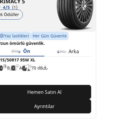
RIMACY 5
4/5
(1)
6 Ödüller
Yaz lastikleri
Her Gün Güvenle
zun ömürlü güvenlik.
Ön
Arka
15/50R17 95W XL
B
A
70 dB
Hemen Satın Al
Ayrıntılar