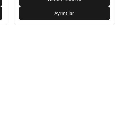
Ayrıntılar
Yapılandırma
ichelin lastik bayileri
Yardım
ze en yakın Michelin Lastik Bayisini
Otomobil Lastiği İçin İp
ulun!
Öneriler
Bizimle İletişime Geçin
Lastik yanması tehlikele
E-Bülten