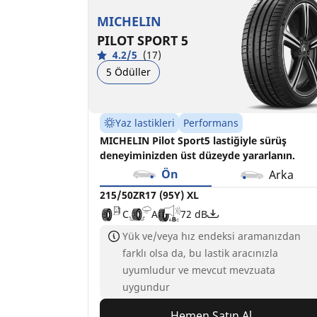
MICHELIN
PILOT SPORT 5
4.2/5
(17)
5 Ödüller
Yaz lastikleri
Performans
MICHELIN Pilot Sport5 lastiğiyle sürüş
deneyiminizden üst düzeyde yararlanın.
Ön
Arka
215/50ZR17 (95Y) XL
C
A
72 dB
Yük ve/veya hız endeksi aramanızdan
farklı olsa da, bu lastik aracınızla
uyumludur ve mevcut mevzuata
uygundur
Hemen Satın Al