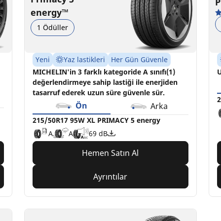
P
energy™
1 Ödüller
Yeni
Yaz lastikleri
Her Gün Güvenle
MICHELIN'in 3 farklı kategoride A sınıfı(1)
U
değerlendirmeye sahip lastiği ile enerjiden
tasarruf ederek uzun süre güvenle sür.
2
Ön
Arka
215/50R17 95W XL PRIMACY 5 energy
A
A
69 dB
Hemen Satın Al
Ayrıntılar