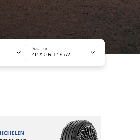
Donanım
215/50 R 17 95W
15/50R17 95W XL
B
A
70 dB
ICHELIN