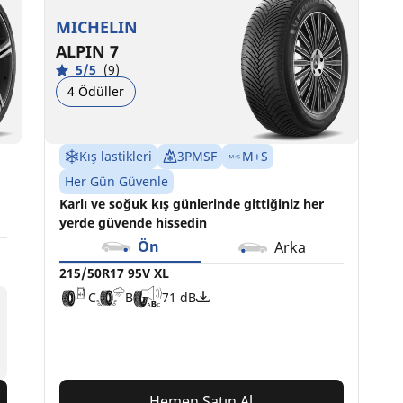
MICHELIN
ALPIN 7
5/5
(9)
4 Ödüller
Kış lastikleri
3PMSF
M+S
Her Gün Güvenle
Karlı ve soğuk kış günlerinde gittiğiniz her
yerde güvende hissedin
Ön
Arka
215/50R17 95V XL
C
B
71 dB
Hemen Satın Al