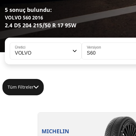
5 sonuç bulundu:
VOLVO S60 2016
2.4 D5 204 215/50 R 17 95W
Üretici
Versiyon
VOLVO
S60
Tüm Filtreler
215/50R17 95W XL
215/50ZR17 (95Y) XL
C
C
B
A
72 dB
72 dB
MICHELIN