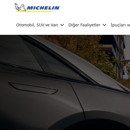
Go to page content
Go to page navigation
Otomobil, SUV ve Van
Diğer Faaliyetler
İpuçları v