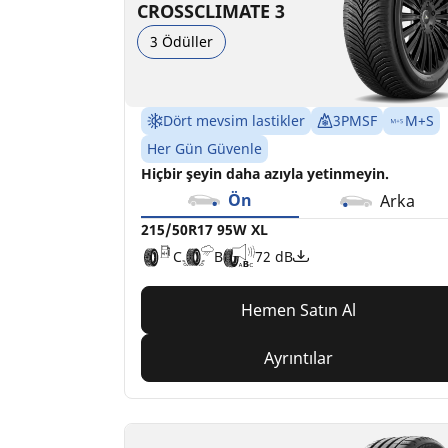
CROSSCLIMATE 3
3 Ödüller
Dört mevsim lastikler
3PMSF
M+S
Her Gün Güvenle
Hiçbir şeyin daha azıyla yetinmeyin.
Ön
Arka
215/50R17 95W XL
C
B
72 dB
Hemen Satın Al
Ayrıntılar