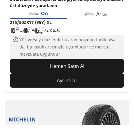
üst düzeyde yararlanın.
Ön
Arka
215/50ZR17 (95Y) XL
C
A
72 dB
Yük ve/veya hız endeksi aramanızdan farklı olsa
da, bu lastik aracınızla uyumludur ve mevcut
mevzuata uygundur
Hemen Satın Al
Ayrıntılar
MICHELIN
ALPIN 7
5/5
(9)