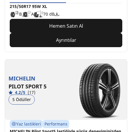
215/50R17 95W XL
B
A
70 dB
Hemen Satın Al
Ayrıntılar
MICHELIN
PILOT SPORT 5
4.2/5
(17)
5 Ödüller
Yaz lastikleri
Performans
MICHELIN Pilot Sport5 lastiğiyle sürüş deneyiminizden