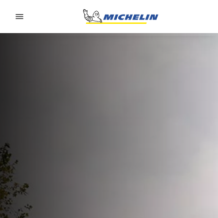
Go to page content
Go to page navigation