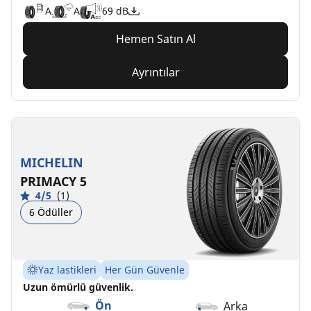
A
A
69 dB
Hemen Satın Al
Ayrıntılar
MICHELIN
PRIMACY 5
4/5
(1)
6 Ödüller
Yaz lastikleri
Her Gün Güvenle
Uzun ömürlü güvenlik.
Ön
Arka