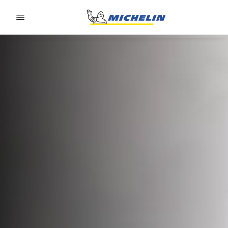
Go to page content
Go to page navigation