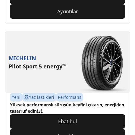
Ayrıntılar
MICHELIN
Pilot Sport 5 energy™
Yeni
Yaz lastikleri
Performans
Yüksek performanslı sürüşün keyfini çıkarın, enerjiden
tasarruf edin(3).
Ebat bul