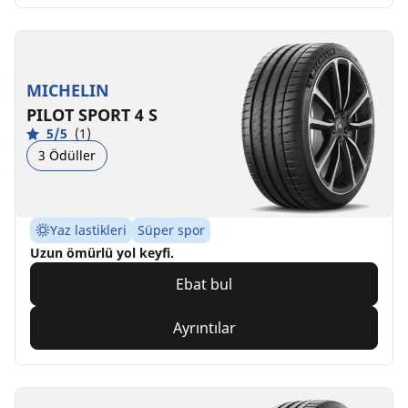
MICHELIN
PILOT SPORT 4 S
5/5
(1)
3 Ödüller
Yaz lastikleri
Süper spor
Uzun ömürlü yol keyfi.
Ebat bul
Ayrıntılar