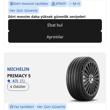
Dört mevsim lastikler
3PMSF
M+S
Her Gün Güvenle
Dört mevsim daha yüksek güvenlik seviyeleri
Ebat bul
Ayrıntılar
MICHELIN
PRIMACY 5
4/5
(1)
6 Ödüller
Yaz lastikleri
Her Gün Güvenle