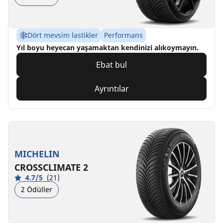
Dört mevsim lastikler
Performans
Yıl boyu heyecan yaşamaktan kendinizi alıkoymayın.
Ebat bul
Ayrıntılar
MICHELIN
CROSSCLIMATE 2
4.7/5
(21)
2 Ödüller