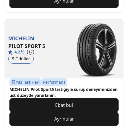
Ayrıntılar
MICHELIN
PILOT SPORT 5
4.2/5
(17)
5 Ödüller
Yaz lastikleri
Performans
MICHELIN Pilot Sport5 lastiğiyle sürüş deneyiminizden
üst düzeyde yararlanın.
Ebat bul
Ayrıntılar