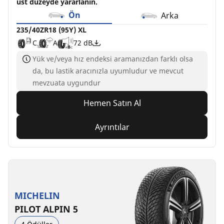
üst düzeyde yararlanın.
Ön
Arka
235/40ZR18 (95Y) XL
C
A
72 dB
Yük ve/veya hız endeksi aramanızdan farklı olsa
da, bu lastik aracınızla uyumludur ve mevcut
mevzuata uygundur
Hemen Satın Al
Ayrıntılar
MICHELIN
PILOT ALPIN 5