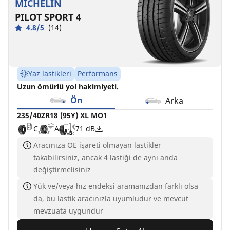
MICHELIN
PILOT SPORT 4
4.8/5
(14)
Yaz lastikleri
Performans
Uzun ömürlü yol hakimiyeti.
Ön
Arka
235/40ZR18 (95Y) XL MO1
C
A
71 dB
Aracınıza OE işareti olmayan lastikler
takabilirsiniz, ancak 4 lastiği de aynı anda
değiştirmelisiniz
Yük ve/veya hız endeksi aramanızdan farklı olsa
da, bu lastik aracınızla uyumludur ve mevcut
mevzuata uygundur