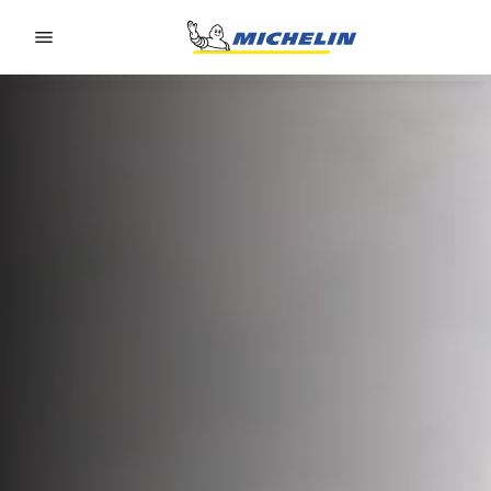
Go to page content
Go to page navigation