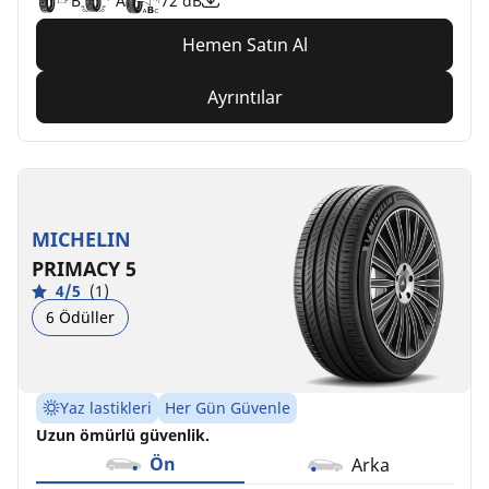
B
A
72 dB
Hemen Satın Al
Ayrıntılar
MICHELIN
PRIMACY 5
4/5
(1)
6 Ödüller
Yaz lastikleri
Her Gün Güvenle
Uzun ömürlü güvenlik.
Ön
Arka