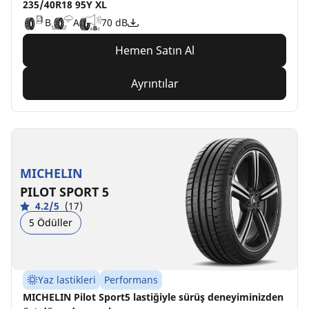
235/40R18 95Y XL
B
A
70 dB
Hemen Satın Al
Ayrıntılar
MICHELIN
PILOT SPORT 5
4.2/5
(17)
5 Ödüller
Yaz lastikleri
Performans
MICHELIN Pilot Sport5 lastiğiyle sürüş deneyiminizden