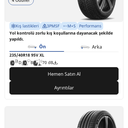
4 Ödüller
Kış lastikleri
3PMSF
M+S
Performans
Yol kontrolü zorlu kış koşullarına dayanacak şekilde
yapıldı.
Ön
Arka
235/40R18 95V XL
D
B
70 dB
Hemen Satın Al
Ayrıntılar