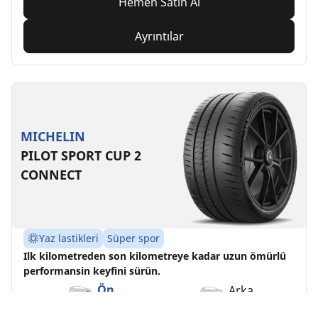
Hemen Satın Al
Ayrıntılar
MICHELIN
PILOT SPORT CUP 2
CONNECT
Yaz lastikleri
Süper spor
Ilk kilometreden son kilometreye kadar uzun ömürlü
performansin keyfini sürün.
Ön
Arka
235/40ZR18 (95Y) XL .