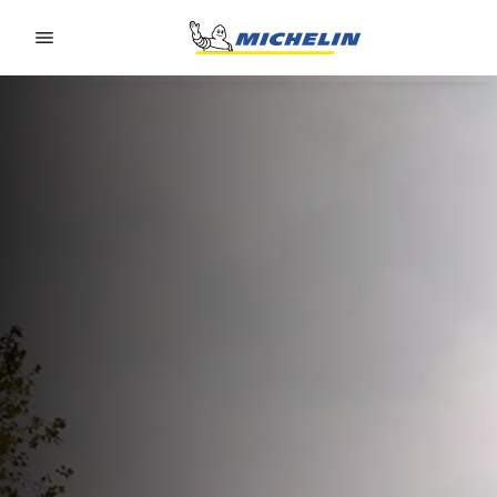
Go to page content
Go to page navigation