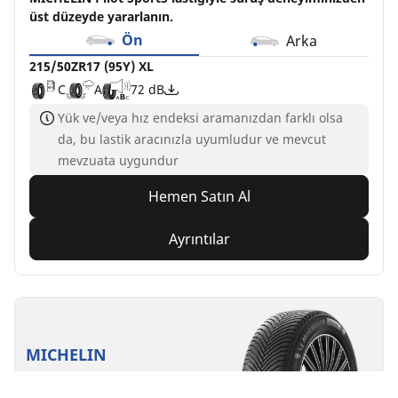
üst düzeyde yararlanın.
Ön
Arka
215/50ZR17 (95Y) XL
C
A
72 dB
Yük ve/veya hız endeksi aramanızdan farklı olsa
da, bu lastik aracınızla uyumludur ve mevcut
mevzuata uygundur
Hemen Satın Al
Ayrıntılar
MICHELIN
ALPIN 7
5/5
(9)