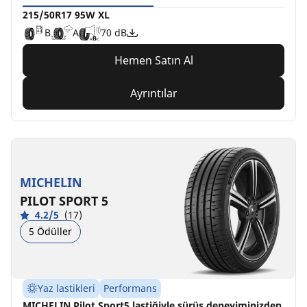
215/50R17 95W XL
B
A
70 dB
Hemen Satın Al
Ayrıntılar
MICHELIN
PILOT SPORT 5
4.2/5
(17)
5 Ödüller
Yaz lastikleri
Performans
MICHELIN Pilot Sport5 lastiğiyle sürüş deneyiminizden