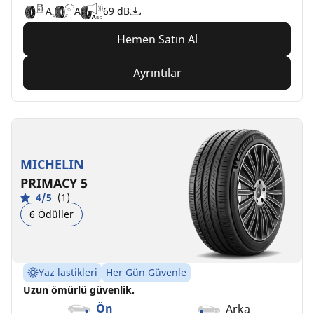
A
A
69 dB
Hemen Satın Al
Ayrıntılar
MICHELIN
PRIMACY 5
4/5
(1)
6 Ödüller
Yaz lastikleri
Her Gün Güvenle
Uzun ömürlü güvenlik.
Ön
Arka