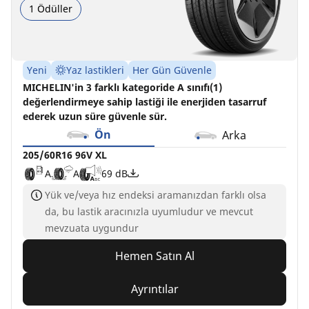
1 Ödüller
Yeni
Yaz lastikleri
Her Gün Güvenle
MICHELIN'in 3 farklı kategoride A sınıfı(1)
değerlendirmeye sahip lastiği ile enerjiden tasarruf
ederek uzun süre güvenle sür.
Ön
Arka
205/60R16 96V XL
A
A
69 dB
Yük ve/veya hız endeksi aramanızdan farklı olsa
da, bu lastik aracınızla uyumludur ve mevcut
mevzuata uygundur
Hemen Satın Al
Ayrıntılar