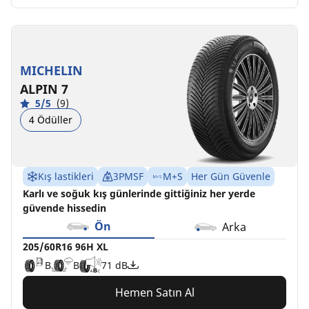
MICHELIN
ALPIN 7
5/5
(9)
4 Ödüller
Kış lastikleri
3PMSF
M+S
Her Gün Güvenle
Karlı ve soğuk kış günlerinde gittiğiniz her yerde
güvende hissedin
Ön
Arka
205/60R16 96H XL
B
B
71 dB
Hemen Satın Al