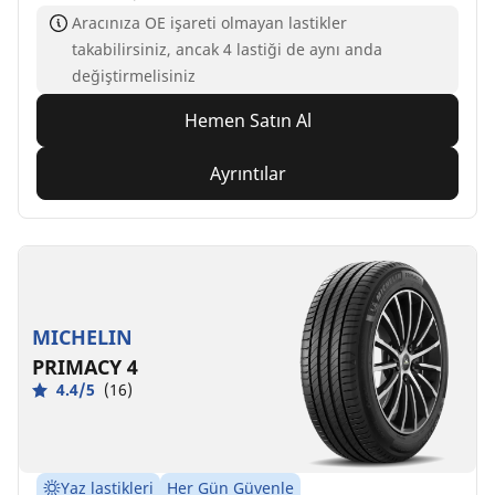
Aracınıza OE işareti olmayan lastikler
takabilirsiniz, ancak 4 lastiği de aynı anda
değiştirmelisiniz
Hemen Satın Al
Ayrıntılar
MICHELIN
PRIMACY 4
4.4/5
(16)
Yaz lastikleri
Her Gün Güvenle