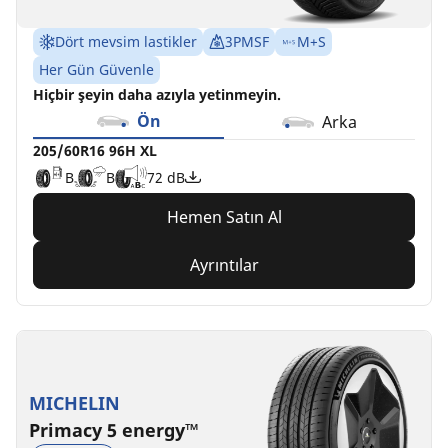
Dört mevsim lastikler
3PMSF
M+S
Her Gün Güvenle
Hiçbir şeyin daha azıyla yetinmeyin.
Ön
Arka
205/60R16 96H XL
B
B
72 dB
Hemen Satın Al
Ayrıntılar
MICHELIN
Primacy 5 energy™