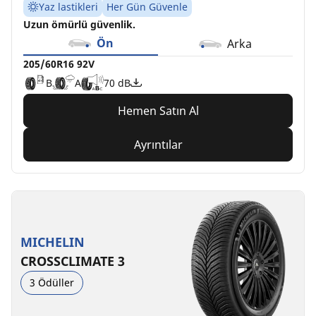
Yaz lastikleri
Her Gün Güvenle
Uzun ömürlü güvenlik.
Ön
Arka
205/60R16 92V
B
A
70 dB
Hemen Satın Al
Ayrıntılar
MICHELIN
CROSSCLIMATE 3
3 Ödüller