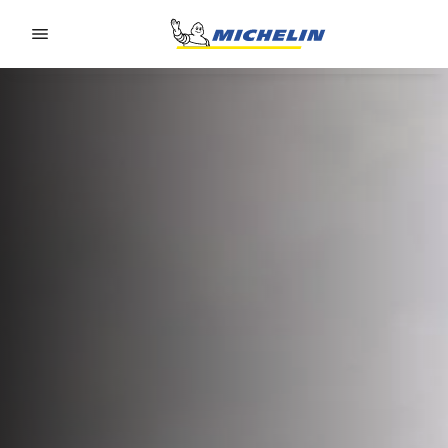
Go to page content
Go to page navigation