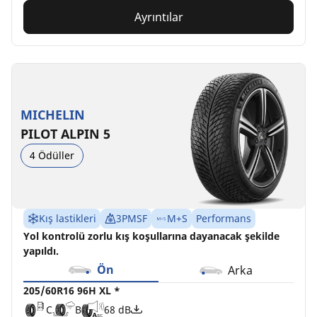
Ayrıntılar
MICHELIN
PILOT ALPIN 5
4 Ödüller
Kış lastikleri
3PMSF
M+S
Performans
Yol kontrolü zorlu kış koşullarına dayanacak şekilde
yapıldı.
Ön
Arka
205/60R16 96H XL *
C
B
68 dB