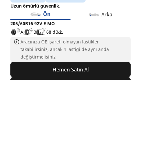
Uzun ömürlü güvenlik.
Ön
Arka
205/60R16 92V E MO
A
B
68 dB
Aracınıza OE işareti olmayan lastikler
takabilirsiniz, ancak 4 lastiği de aynı anda
değiştirmelisiniz
Hemen Satın Al
Ayrıntılar
MICHELIN
CROSSCLIMATE+