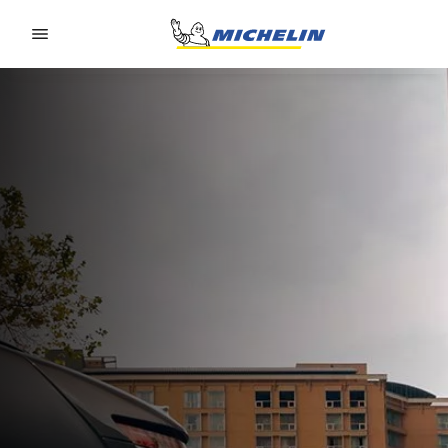
Go to page content
Go to page navigation