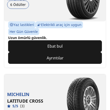
6 Ödüller
Yaz lastikleri
Elektrikli araç için uygun
Her Gün Güvenle
Uzun ömürlü güvenlik.
Ebat bul
Ayrıntılar
MICHELIN
LATITUDE CROSS
5/5
(3)