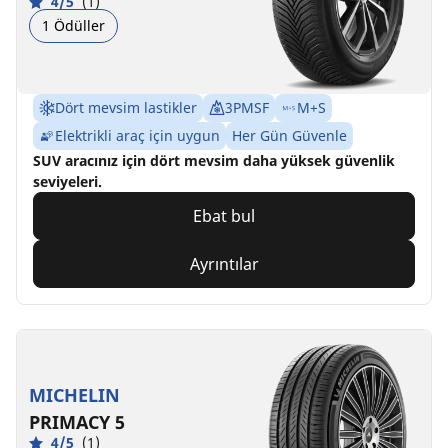
4/5
(1)
1 Ödüller
Dört mevsim lastikler
3PMSF
M+S
Elektrikli araç için uygun
Her Gün Güvenle
SUV aracınız için dört mevsim daha yüksek güvenlik
seviyeleri.
Ebat bul
Ayrıntılar
MICHELIN
PRIMACY 5
4/5
(1)